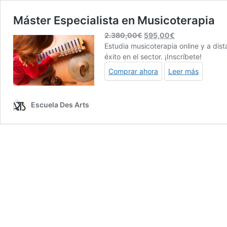
Máster Especialista en Musicoterapia
El
El
2.380,00
€
595,00
€
precio
precio
Estudia musicoterapia online y a dis
original
actual
éxito en el sector. ¡Inscríbete!
era:
es:
Comprar ahora
Leer más
2.380,00€.
595,00€.
Escuela Des Arts