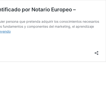
ntificado por Notario Europeo –
quier persona que pretenda adquirir los conocimientos necesarios
l, los fundamentos y componentes del marketing, el aprendizaje
Máster
leyendo
en
Marketing,
Copywriting
y
SEO
con
Inteligencia
Artificial
–
Diploma
Autentificado
por
Notario
Europeo
–