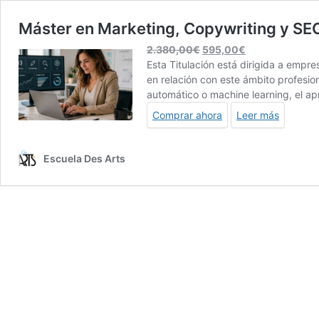
Máster en Marketing, Copywriting y SEO 
El
El
2.380,00
€
595,00
€
precio
precio
Esta Titulación está dirigida a empr
original
actual
en relación con este ámbito profesion
era:
es:
automático o machine learning, el apr
2.380,00€.
595,00€.
Comprar ahora
Leer más
Escuela Des Arts