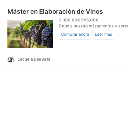
Máster en Elaboración de Vinos
El
El
2.380,00
€
595,00
€
precio
precio
Estudia nuestro máster online y apre
original
actual
Comprar ahora
Leer más
era:
es:
2.380,00€.
595,00€.
Escuela Des Arts