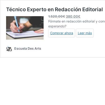
Técnico Experto en Redacción Editorial
El
El
1.520,00
€
380,00
€
precio
precio
Fórmate en redacción editorial y conv
original
actual
esperando?
era:
es:
Comprar ahora
Leer más
1.520,00€.
380,00€.
Escuela Des Arts