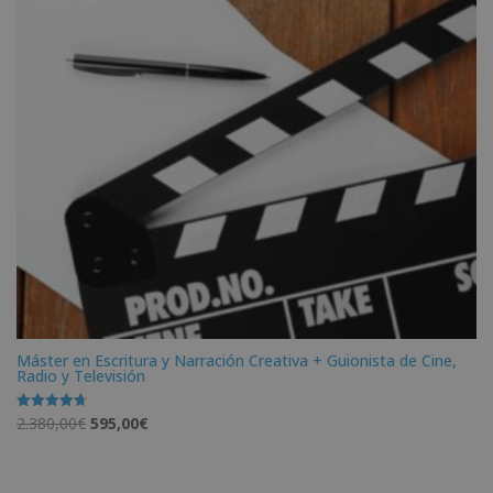
Máster en Escritura y Narración Creativa + Guionista de Cine,
Radio y Televisión
El
El
2.380,00
€
595,00
€
Valorado
con
precio
precio
4.71
de 5
original
actual