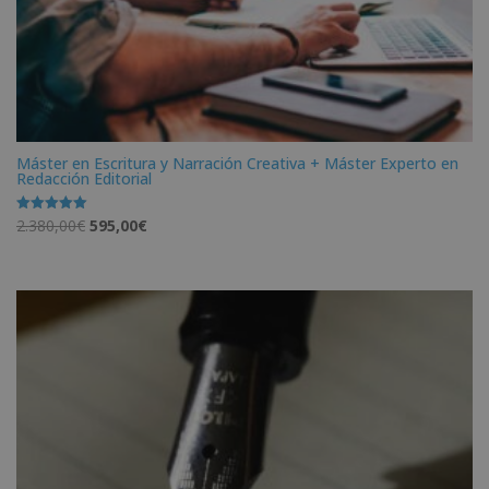
Máster en Escritura y Narración Creativa + Máster Experto en
Redacción Editorial
El
El
2.380,00
€
595,00
€
Valorado
con
precio
precio
5.00
de 5
original
actual
era:
es:
2.380,00€.
595,00€.