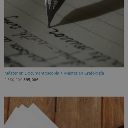
Máster en Documentoscopia + Máster en Grafología
El
El
2.380,00
€
595,00
€
precio
precio
original
actual
era:
es:
2.380,00€.
595,00€.