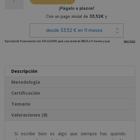
Experto
en
Redacción
Editorial
cantidad
A
l
t
e
Descripción
r
Metodología
n
a
Certificación
t
Temario
i
v
Valoraciones (8)
e
:
Si escribir bien es algo que siempre has querido