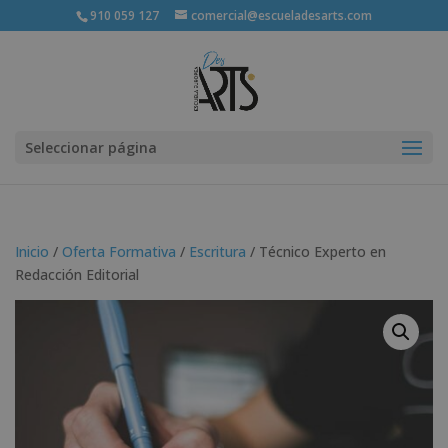
910 059 127
comercial@escueladesarts.com
Seleccionar página
Inicio
/
Oferta Formativa
/
Escritura
/ Técnico Experto en
Redacción Editorial