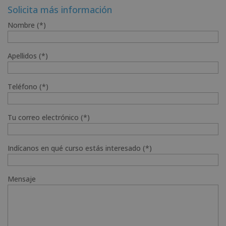
era:
es:
Solicita más información
2.380,00€.
595,00€.
Nombre (*)
Apellidos (*)
Teléfono (*)
Tu correo electrónico (*)
Indícanos en qué curso estás interesado (*)
Mensaje