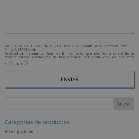
GRUPO ESNECA FORMACIÓN, S.L , CIF: B25825357, Domicilio: C/ Comtessa Elvira 13 -
Altillo 2, 25008 Lleida.
Finalidad del Tratamiento: Tratamos la información que nos facilita con el fin de
enviarle correos electrónicos de tipo comercial relacionado con los productos
ofrecidos y otros tipo de productos que fueran de su interés.
SÍ
NO
Legitimación del tratamiento: Consentimiento del interesado.
Derechos: Puede ejercitar sus derechos identificándose suficientemente, dirigiéndose
a la dirección admin@grupoesneca.com.
Para más información consulte nuestra Política de Privacidad.
Desea recibir información comercial (vía telefónica y/o email):
A
l
t
e
r
Categorías de productos
n
Artes gráficas
a