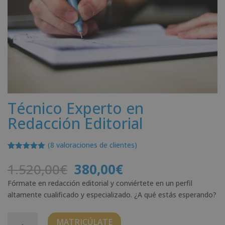
Técnico Experto en
Redacción Editorial
(
8
valoraciones de clientes)
Valorado
8
con
4.88
de
El
El
1.520,00
€
380,00
€
5 en base
precio
precio
a
Fórmate en redacción editorial y conviértete en un perfil
valoracione
original
actual
s de
altamente cualificado y especializado. ¿A qué estás esperando?
era:
es:
clientes
1.520,00€.
380,00€.
Técnico
MATRICÚLATE