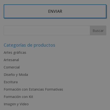
Derechos: Puede ejercitar sus derechos identificándose suficientemente, dirigiéndose
a la dirección admin@grupoesneca.com.
Para más información consulte nuestra Política de Privacidad.
Desea recibir información comercial (vía telefónica y/o email):
A
l
t
e
r
Categorías de productos
n
Artes gráficas
a
Artesanal
t
i
Comercial
v
Diseño y Moda
e
Escritura
:
Formación con Estancias Formativas
Formación con Kit
Imagen y Video