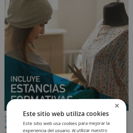
×
Este sitio web utiliza cookies
Máster en Patronaje y Diseño de Moda + Máster en Personal
Shopper (Incluye Estancias Formativas)
Este sitio web usa cookies para mejorar la
experiencia del usuario. Al utilizar nuestro
Valorado