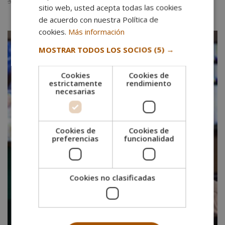
El
El
3.920,00
€
980,00
€
con
sitio web, usted acepta todas las cookies
precio
precio
5.00
de 5
de acuerdo con nuestra Política de
original
actual
cookies.
Más información
era:
es:
3.920,00€.
980,00€.
MOSTRAR TODOS LOS SOCIOS
(5) →
Cookies
Cookies de
estrictamente
rendimiento
necesarias
Cookies de
Cookies de
preferencias
funcionalidad
Cookies no clasificadas