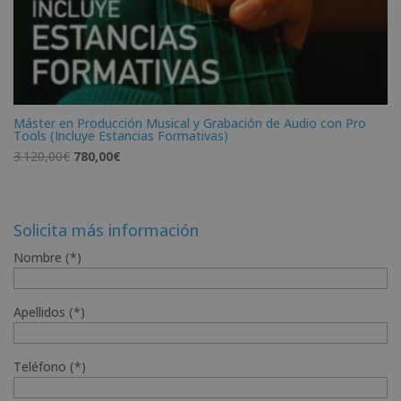
Máster en Producción Musical y Grabación de Audio con Pro
Tools (Incluye Estancias Formativas)
El
El
3.120,00
€
780,00
€
precio
precio
original
actual
era:
es:
Solicita más información
3.120,00€.
780,00€.
Nombre (*)
Apellidos (*)
Teléfono (*)