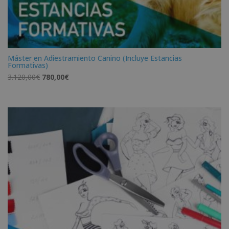
Máster en Adiestramiento Canino (Incluye Estancias
Formativas)
El
El
3.120,00
€
780,00
€
precio
precio
original
actual
era:
es:
3.120,00€.
780,00€.