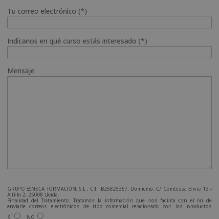
Tu correo electrónico (*)
Indícanos en qué curso estás interesado (*)
Mensaje
GRUPO ESNECA FORMACIÓN, S.L , CIF: B25825357, Domicilio: C/ Comtessa Elvira 13 -
Altillo 2, 25008 Lleida.
Finalidad del Tratamiento: Tratamos la información que nos facilita con el fin de
enviarle correos electrónicos de tipo comercial relacionado con los productos
ofrecidos y otros tipo de productos que fueran de su interés.
SÍ
NO
Legitimación del tratamiento: Consentimiento del interesado.