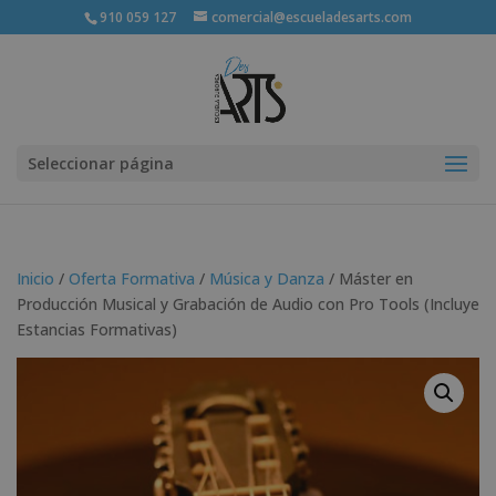
910 059 127
comercial@escueladesarts.com
Seleccionar página
Inicio
/
Oferta Formativa
/
Música y Danza
/ Máster en
Producción Musical y Grabación de Audio con Pro Tools (Incluye
Estancias Formativas)