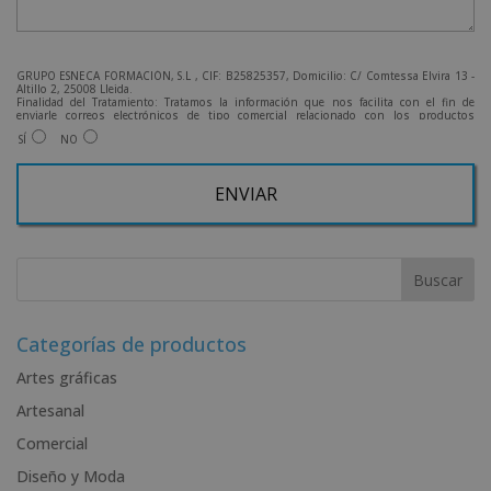
GRUPO ESNECA FORMACIÓN, S.L , CIF: B25825357, Domicilio: C/ Comtessa Elvira 13 -
Altillo 2, 25008 Lleida.
Finalidad del Tratamiento: Tratamos la información que nos facilita con el fin de
enviarle correos electrónicos de tipo comercial relacionado con los productos
ofrecidos y otros tipo de productos que fueran de su interés.
SÍ
NO
Legitimación del tratamiento: Consentimiento del interesado.
Derechos: Puede ejercitar sus derechos identificándose suficientemente, dirigiéndose
a la dirección admin@grupoesneca.com.
Para más información consulte nuestra Política de Privacidad.
Desea recibir información comercial (vía telefónica y/o email):
A
l
t
e
r
Categorías de productos
n
Artes gráficas
a
Artesanal
t
i
Comercial
v
Diseño y Moda
e