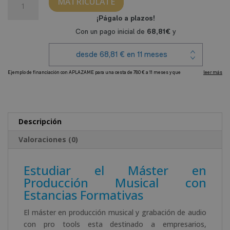
MATRICÚLATE
3.120,00€.
780,00€.
en
Producción
Musical
y
Grabación
de
Audio
A
con
l
Pro
t
Tools
e
Descripción
(Incluye
r
Estancias
Valoraciones (0)
n
Formativas)
a
cantidad
t
Estudiar el Máster en
i
Producción Musical con
v
Estancias Formativas
e
El máster en producción musical y grabación de audio
:
con pro tools esta destinado a empresarios,