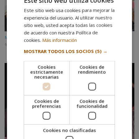
Este sitio web utiliza cookies
Este sitio web usa cookies para mejorar la
experiencia del usuario. Al utilizar nuestro
sitio web, usted acepta todas las cookies
de acuerdo con nuestra Política de
Máster en Gestión y Emprendimiento de Proyectos Culturales
cookies.
Más información
El
El
1.780,00
€
890,00
€
MOSTRAR TODOS LOS SOCIOS
(5) →
precio
precio
original
actual
era:
es:
Cookies
Cookies de
estrictamente
rendimiento
1.780,00€.
890,00€.
necesarias
Cookies de
Cookies de
preferencias
funcionalidad
Cookies no clasificadas