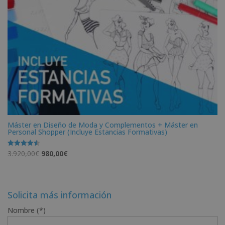
Máster en Diseño de Moda y Complementos + Máster en
Personal Shopper (Incluye Estancias Formativas)
El
El
3.920,00
€
980,00
€
Valorado
con
precio
precio
4.50
de 5
original
actual
era:
es:
Solicita más información
3.920,00€.
980,00€.
Nombre (*)