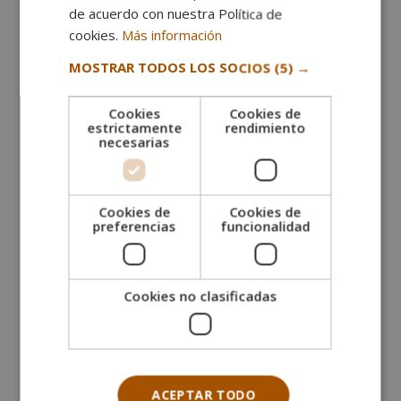
de acuerdo con nuestra Política de
algún encuentro, aunque sea esporádico, de
cookies.
Más información
forma sincrónica y con algún intercambio.
Hermosa experiencia, gracias!
MOSTRAR TODOS LOS SOCIOS
(5) →
Cookies
Cookies de
Martina Olivo
estrictamente
rendimiento
Máster en Escritura y Narración Creativa
necesarias
Cookies de
Cookies de
preferencias
funcionalidad
Ver más opiniones
Cookies no clasificadas
Escuela des Arts, Sello Cum
Laude a la calidad formativa
Gracias a nuestros alumnos Escuela Europea des Arts
ACEPTAR TODO
se sitúa entre los centros formativos mejor valorados,