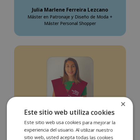
Julia Marlene Ferreira Lezcano
Máster en Patronaje y Diseño de Moda +
Máster Personal Shopper
×
Este sitio web utiliza cookies
Lo recomiendo si se necesitan tiempos con
flexibilidad, se puede combinar
Este sitio web usa cookies para mejorar la
perfectamente con el trabajo. Buen material
experiencia del usuario. Al utilizar nuestro
teórico, además la tutora siempre despejó
sitio web, usted acepta todas las cookies
mis dudas con claridad. Sería bueno aportar