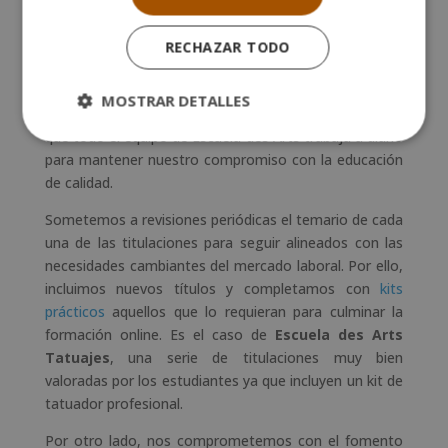
una posición reconocida con el
Sello Cum Laude de
Emagister
. Este prestigioso galardón nos anima a
RECHAZAR TODO
seguir trabajando para ofrecer la mejor formación
online y a distancia posible. La satisfacción de los
MOSTRAR DETALLES
estudiantes es nuestro mayor propósito, de modo
que todo el equipo de Escuela des Arts trabaja a diario
para mantener nuestro compromiso con la educación
de calidad.
Sometemos a revisiones periódicas el temario de cada
una de las titulaciones para seguir alineados con las
necesidades cambiantes del mercado laboral. Por ello,
incluimos nuevos títulos y completamos con
kits
prácticos
aquellos que lo requieran para culminar la
formación online. Es el caso de
Escuela des Arts
Tatuajes
, una serie de titulaciones muy bien
valoradas por los estudiantes ya que incluyen un kit de
tatuador profesional.
Por otro lado, nos comprometemos con el fomento