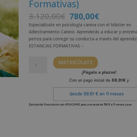
Formativas)
El
El
3.120,00
€
780,00
€
precio
precio
Especialízate en psicología canina con el Máster en
original
actual
Adiestramiento Canino. Aprenderás a educar y entrena
era:
es:
perros para corregir su conducta a través del aprendiz
3.120,00€.
780,00€.
ESTANCIAS FORMATIVAS –
Máster
MATRICÚLATE
en
Adiestramiento
Canino
(Incluye
Estancias
Formativas)
cantidad
A
l
t
e