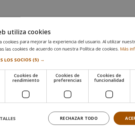
s formativas en la empresa. Mediante este proceso se suman la
os adquiridos en el curso. Este periodo será presencial, de 3 mes
eb utiliza cookies
domicilio del alumno.
 cookies para mejorar la experiencia del usuario. Al utilizar nuest
s las cookies de acuerdo con nuestra Política de cookies.
Más in
las pruebas de evaluación, el alumno recibirá un diploma que certifi
S LOS SOCIOS
(5) →
NTO CANINO
”
, de ESCUELA EUROPEA DES ARTS,
avalada por nuest
itución española en formación de calidad.
Cookies de
Cookies de
Cookies de
e
rendimiento
preferencias
funcionalidad
ario Europeo, que da fe de la validez, contenidos y autenticidad d
o hacia la adquisición de formación teórica complementaria. Este
ión oficial.
TALLES
RECHAZAR TODO
ACE
scarga aquí el temario