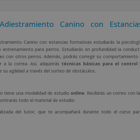
r
n
a
Adiestramiento Canino con Estancia
t
i
v
stramiento Canino con estancias formativas estudiarás la psicolog
e
 entrenamiento para perros. Estudiarás en profundidad la conduc
:
nes con otros perros. Además, podrás corregir su comportamiento
r a la correa. Así, adquirirás
técnicas básicas para el control 
e su agilidad a través del sorteo de obstáculos.
no tiene una modalidad de estudio
online
. Recibirás un correo con l
ontrarás todo el material de estudio.
alizada del tutor, que te acompañará durante todo el curso par