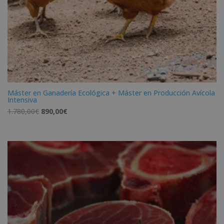
Máster en Ganadería Ecológica + Máster en Producción Avícola
Intensiva
El
El
1.780,00
€
890,00
€
precio
precio
original
actual
era:
es:
1.780,00€.
890,00€.