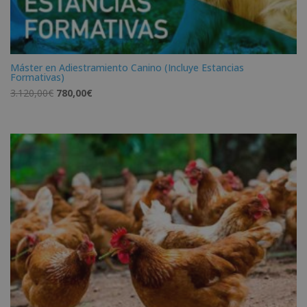
Máster en Adiestramiento Canino (Incluye Estancias
Formativas)
El
El
3.120,00
€
780,00
€
precio
precio
original
actual
era:
es:
3.120,00€.
780,00€.