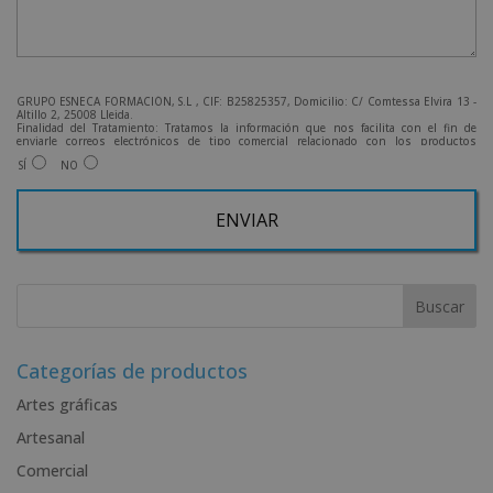
GRUPO ESNECA FORMACIÓN, S.L , CIF: B25825357, Domicilio: C/ Comtessa Elvira 13 -
Altillo 2, 25008 Lleida.
Finalidad del Tratamiento: Tratamos la información que nos facilita con el fin de
enviarle correos electrónicos de tipo comercial relacionado con los productos
ofrecidos y otros tipo de productos que fueran de su interés.
SÍ
NO
Legitimación del tratamiento: Consentimiento del interesado.
Derechos: Puede ejercitar sus derechos identificándose suficientemente, dirigiéndose
a la dirección admin@grupoesneca.com.
Para más información consulte nuestra Política de Privacidad.
Desea recibir información comercial (vía telefónica y/o email):
A
l
t
e
r
Categorías de productos
n
Artes gráficas
a
Artesanal
t
i
Comercial
v