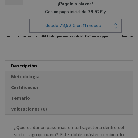
1.780,00€.
890,00€.
Ganadería
Ecológica
+
Máster
en
Producción
A
Porcina
l
de
t
Reproducción
e
Descripción
y
r
Cría
Metodología
n
cantidad
a
Certificación
t
Temario
i
v
Valoraciones (0)
e
:
¿Quieres dar un paso más en tu trayectoria dentro del
sector agropecuario? Este doble máster combina lo