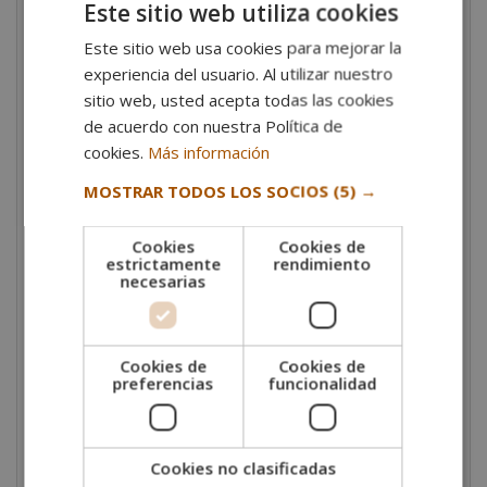
Este sitio web utiliza cookies
metodología de estudio flexible y online
. Gracias
Este sitio web usa cookies para mejorar la
al Campus Virtual y el acompañamiento de los
experiencia del usuario. Al utilizar nuestro
tutores, te prepararás para ocupar cargos de
liderazgo o emprender tu propio proyecto sin
sitio web, usted acepta todas las cookies
interrumpir tus otras responsabilidades.
de acuerdo con nuestra Política de
cookies.
Más información
Salidas profesionales
MOSTRAR TODOS LOS SOCIOS
(5) →
El abanico de
oportunidades para los expertos en
ganadería ecológica
incluye desde explotaciones y
Cookies
Cookies de
granjas, hasta cooperativas agroalimentarias, centros
estrictamente
rendimiento
de investigación o empresas de nutrición animal. Sus
necesarias
conocimientos les permiten ejercer de técnicos en
ganadería ecológica, coordinando la producción, el
manejo animal y el cumplimiento normativo en
Cookies de
Cookies de
explotaciones certificadas.
preferencias
funcionalidad
También es habitual encontrar a estos perfiles en la
gestión agropecuaria, responsables de calidad y
Cookies no clasificadas
trazabilidad o inspectores de sanidad animal. La