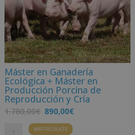
Máster en Ganadería
Ecológica + Máster en
Producción Porcina de
Reproducción y Cría
El
El
1.780,00
€
890,00
€
precio
precio
original
actual
Máster
MATRICÚLATE
era:
es:
en