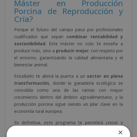
Máster en Producción
Porcina de Reproducción y
Cría?
Porque el futuro del campo pasa por profesionales
cualificados que sepan
combinar rentabilidad y
sostenibilidad
. Este máster no solo te enseña a
producir más, sino a
producir mejor
: con respeto por
el entorno, garantizando la calidad alimentaria y el
bienestar animal.
Estudiarlo te abrirá la puerta a un
sector en plena
transformación
, donde la ganadería ecológica se
consolida como una de las ramas con mayor
crecimiento dentro del ámbito agroalimentario, y la
producción porcina sigue siendo un pilar clave en la
economía rural europea.
En definitiva, este programa te permitirá crecer y
desarrollar tus habilidades sin dejar de lado tus
×
responsabilidades actuales. ¿Cómo? Con nuestra