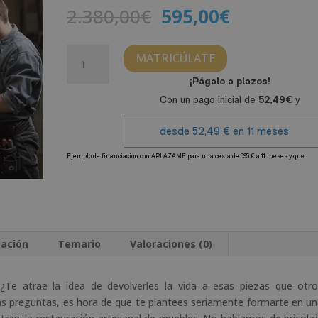
El
El
2.380,00
€
595,00
€
precio
precio
original
actual
Máster
MATRICÚLATE
era:
es:
en
2.380,00€.
595,00€.
Restauración
Artesanal
de
Muebles
cantidad
A
l
t
e
r
cación
Temario
Valoraciones (0)
n
a
t
¿Te atrae la idea de devolverles la vida a esas piezas que otr
i
as preguntas, es hora de que te plantees seriamente formarte en u
v