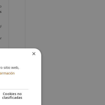
 o
s
 y
ar
as
×
de
ro sitio web,
formación
o,
e
Cookies no
clasificadas