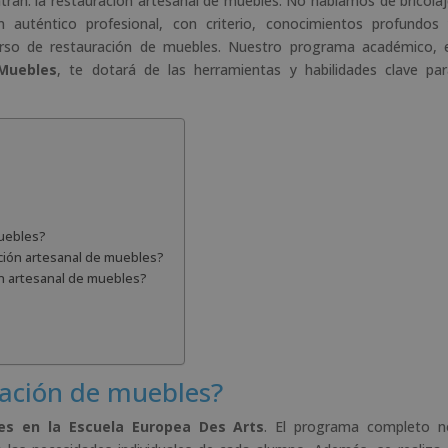
entran: la restauración artesanal de muebles. No hablamos de bricola
e
 auténtico profesional, con criterio, conocimientos profundos 
:
urso de restauración de muebles. Nuestro programa académico, e
Muebles
, te dotará de las herramientas y habilidades clave pa
?
uebles?
ción artesanal de muebles?
ón artesanal de muebles?
ración de muebles?
es en la Escuela Europea Des Arts
. El programa completo n