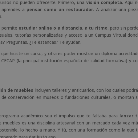
ursos no pueden ofrecerte. Primero, una
visión completa
. Aquí 
n aprendes a
pensar como un restaurador
. A analizar una piez
d.
e permite
estudiar online o a distancia, a tu ritmo
, pero sin perd
suales, tutorías personalizadas y acceso a un Campus Virtual don
das? Preguntas. ¿Te estancas? Te ayudan.
 que hiciste un curso, y otra es poder mostrar un diploma acredita
 CECAP (la principal institución española de calidad formativa) y c
ción de muebles
incluyen talleres y anticuarios, con los cuales podr
 de conservación en museos o fundaciones culturales, o montan 
e programa académico sea el impulso que te faltaba para
lanzar t
de muebles es una disciplina artesanal con un mercado cada vez m
 sostenible, lo hecho a mano. Y tú, con una formación como la que 
reparado para dar justo eso.