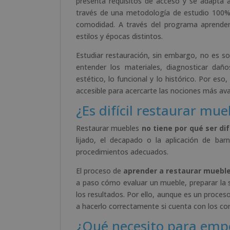
presenta requisitos de acceso y se adapta a
través de una metodología de estudio 100
comodidad. A través del programa aprender
estilos y épocas distintos.
Estudiar restauración, sin embargo, no es sol
entender los materiales, diagnosticar daño
estético, lo funcional y lo histórico. Por e
accesible para acercarte las nociones más av
¿Es difícil restaurar mue
Restaurar muebles
no tiene por qué ser difí
lijado, el decapado o la aplicación de bar
procedimientos adecuados.
El proceso de
aprender a restaurar muebl
a paso cómo evaluar un mueble, preparar la s
los resultados. Por ello, aunque es un proces
a hacerlo correctamente si cuenta con los co
¿Qué necesito para emp