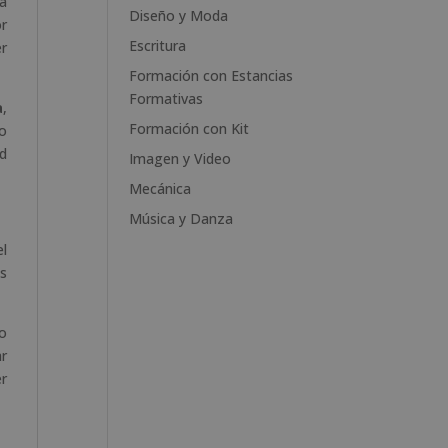
 a
e
Diseño y Moda
r
:
Escritura
er
Formación con Estancias
Formativas
a
,
Formación con Kit
lo
ad
Imagen y Video
Mecánica
Música y Danza
el
os
so
ar
er