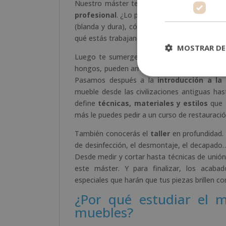
Nuestro máster te lleva de la mano a travé
profesional
. ¿Lo primero?
Conocer la mad
(blanda y dura), cómo se obtiene industrialm
qué estás trabajando, ¿no crees?
MOSTRAR DE
Luego te sumerges en las
patologías de 
hongos, pueden arruinar completamente una pi
Pasamos después a la
introducción a la
mueble desde las civilizaciones antiguas has
define
técnicas, materiales y estilos
que t
más le puedes pedir a un curso de restauraci
También conocerás el
taller
en profundidad. 
de desinfección, el desmontaje, el decapado…
Desde medir y cortar hasta técnicas de uni
este máster. Y para finalizar, los acaba
especiales que harán que tus piezas brillen con
¿Por qué estudiar el m
muebles?