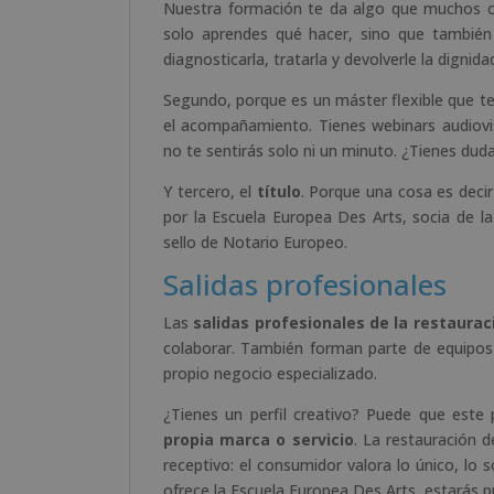
Nuestra formación te da algo que muchos c
solo aprendes qué hacer, sino que tambié
diagnosticarla, tratarla y devolverle la dignida
Segundo, porque es un máster flexible que t
el acompañamiento. Tienes webinars audiovi
no te sentirás solo ni un minuto. ¿Tienes du
Y tercero, el
título
. Porque una cosa es decir
por la Escuela Europea Des Arts, socia de la
sello de Notario Europeo.
Salidas profesionales
Las
salidas profesionales de la restaura
colaborar. También forman parte de equipos
propio negocio especializado.
¿Tienes un perfil creativo? Puede que est
propia marca o servicio
. La restauración 
receptivo: el consumidor valora lo único, lo
ofrece la Escuela Europea Des Arts, estarás p