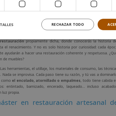
s de todo lo
que necesitas para convertirte en un restaurado
era
. Su origen, sus propiedades físicas y mecánicas, los distintos tip
ente, y sus derivados. Porque antes de restaurar, hay que saber c
TALLES
RECHAZAR TODO
ACE
la madera
. Ciertos insectos, como los xilófagos, o incluso algun
eza. Por ello, aprenderás a detectarlos, entenderlos y combatirlo
 restauración
propiamente dicha, donde conocerás la historia d
ta el renacimiento. Y no es solo historia por curiosidad: cada épo
e ayudarán a hacer una restauración coherente y respetuosa. ¿Q
ón de muebles?
Las herramientas, el utillaje, los materiales de consumo, las técnic
 Nada se improvisa. Cada paso tiene su razón, y tú vas a dominarl
ón como
el encolado, atornillado o empalmes
, todo tiene cabida 
dos: entintado, barnizado, encerado, laqueado… incluso acabado
 luz propia.
áster en restauración artesanal d