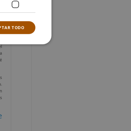
r
os
on
PTAR TODO
os
s.
el
ca
ué
as
o.
en
s
e