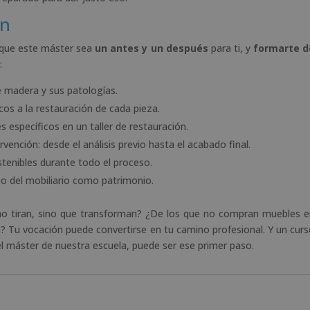
ón
 que este máster sea
un antes y un después
para ti, y
formarte d
:
 de madera y sus patologías.
ticos a la restauración de cada pieza.
 específicos en un taller de restauración.
rvención: desde el análisis previo hasta el acabado final.
tenibles durante todo el proceso.
tico del mobiliario como patrimonio.
 no tiran, sino que transforman? ¿De los que no compran muebles 
a? Tu vocación puede convertirse en tu camino profesional. Y un cur
el máster de nuestra escuela, puede ser ese primer paso.