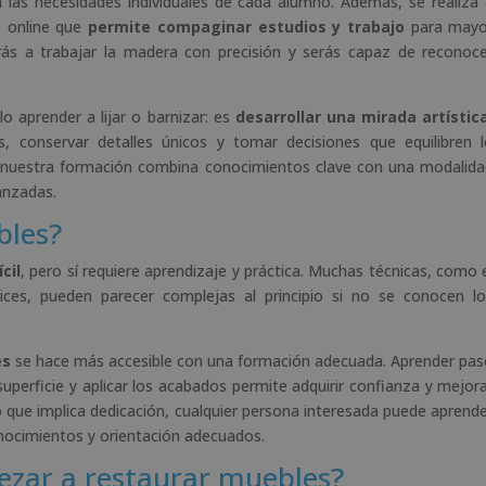
 las necesidades individuales de cada alumno. Además, se realiza
% online que
permite compaginar estudios y trabajo
para mayo
ás a trabajar la madera con precisión y serás capaz de reconoc
o aprender a lijar o barnizar: es
desarrollar una mirada artístic
s, conservar detalles únicos y tomar decisiones que equilibren 
so, nuestra formación combina conocimientos clave con una modalid
anzadas.
bles?
cil
, pero sí requiere aprendizaje y práctica. Muchas técnicas, como 
nices, pueden parecer complejas al principio si no se conocen l
es
se hace más accesible con una formación adecuada. Aprender pa
uperficie y aplicar los acabados permite adquirir confianza y mejor
o que implica dedicación, cualquier persona interesada puede aprend
nocimientos y orientación adecuados.
ezar a restaurar muebles?