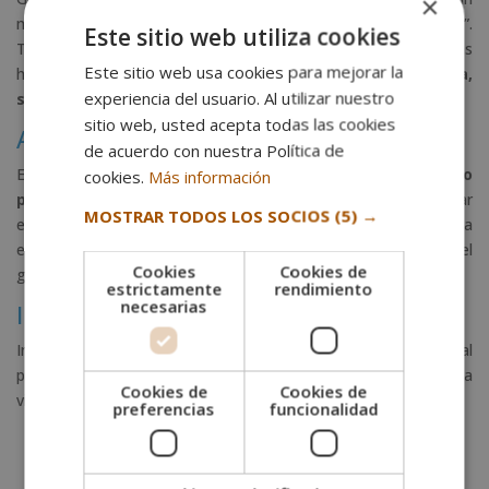
×
medio y un fin pero no necesariamente en ese orden”.
Este sitio web utiliza cookies
Tarantino es un experto en este campo. Todas las historias
Este sitio web usa cookies para mejorar la
han sido contadas. Así que
lo importante no es la meta,
experiencia del usuario. Al utilizar nuestro
sino el camino
.
sitio web, usted acepta todas las cookies
Añádele tu toque personal
de acuerdo con nuestra Política de
En vez de
coger un género y añadirle un elemento
cookies.
Más información
personal
, introduce tu historia en el género. Esto hará detacar
MOSTRAR TODOS LOS SOCIOS
(5) →
el libro entre los otros del mismo género. Tarantino toma
elementos personales y deja volar su imaginación dentro del
Cookies
Cookies de
género elegido. Resultado: obras de arte.
estrictamente
rendimiento
necesarias
Incorpora humor
Incluso los momentos más intensos de tu propia vida personal
pueden
tener un toque de humor
. Dale esto a tu libro. La
Cookies de
Cookies de
vida no es sólo una cosa y tu historia debe reflejarlo.
preferencias
funcionalidad