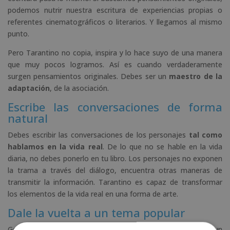
podemos nutrir nuestra escritura de experiencias propias o
referentes cinematográficos o literarios. Y llegamos al mismo
punto.
Pero Tarantino no copia, inspira y lo hace suyo de una manera
que muy pocos logramos. Así es cuando verdaderamente
surgen pensamientos originales. Debes ser un
maestro de la
adaptación
, de la asociación.
Escribe las conversaciones de forma
natural
Debes escribir las conversaciones de los personajes
tal como
hablamos en la vida real
. De lo que no se hable en la vida
diaria, no debes ponerlo en tu libro. Los personajes no exponen
la trama a través del diálogo, encuentra otras maneras de
transmitir la información. Tarantino es capaz de transformar
los elementos de la vida real en una forma de arte.
Dale la vuelta a un tema popular
Godard decía que “una historia debe tener un principio, un