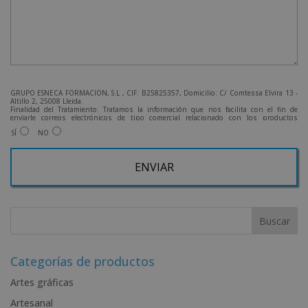
GRUPO ESNECA FORMACIÓN, S.L , CIF: B25825357, Domicilio: C/ Comtessa Elvira 13 -
Altillo 2, 25008 Lleida.
Finalidad del Tratamiento: Tratamos la información que nos facilita con el fin de
enviarle correos electrónicos de tipo comercial relacionado con los productos
ofrecidos y otros tipo de productos que fueran de su interés.
SÍ
NO
Legitimación del tratamiento: Consentimiento del interesado.
Derechos: Puede ejercitar sus derechos identificándose suficientemente, dirigiéndose
a la dirección admin@grupoesneca.com.
Para más información consulte nuestra Política de Privacidad.
Desea recibir información comercial (vía telefónica y/o email):
A
l
t
e
r
Categorías de productos
n
Artes gráficas
a
Artesanal
t