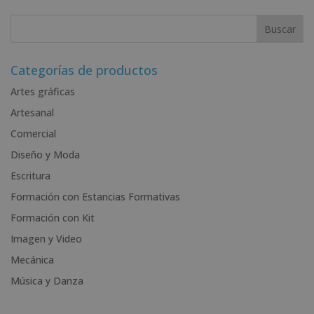
A
l
t
e
r
Categorías de productos
n
Artes gráficas
a
Artesanal
t
i
Comercial
v
Diseño y Moda
e
Escritura
:
Formación con Estancias Formativas
Formación con Kit
Imagen y Video
Mecánica
Música y Danza