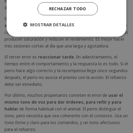
entiende la norma. Las reglas deben ser las mismas siempre y
deben aplicarlas todas las personas del hogar.
RECHAZAR TODO
El segundo error habitual es la
duración excesiva de las
MOSTRAR DETALLES
sesiones
. Los perros, especialmente los cachorros, tienen una
capacidad de atención limitada. Sesiones de más de 20 minutos
producen saturación y reducen el rendimiento. Es mejor hacer
tres sesiones cortas al día que una larga y agotadora.
El tercer error es
reaccionar tarde
. En adiestramiento, el
tiempo entre el comportamiento y la respuesta lo es todo. Si el
perro hace algo correcto y la recompensa llega cinco segundos
después, el perro no asocia el premio con la acción. El refuerzo
debe ser inmediato.
Por último, muchos propietarios cometen el error de
usar el
mismo tono de voz para dar órdenes, para reñir y para
hablar
de forma habitual con el animal. El perro distingue el
tono, pero necesita que sea coherente con el contexto. Usa un
tono firme y claro para los comandos, y un tono afectuoso
para el refuerzo.