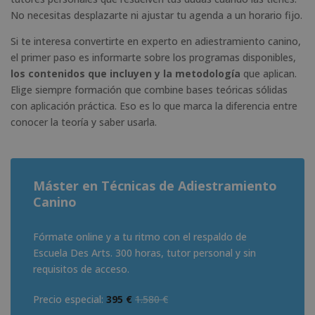
No necesitas desplazarte ni ajustar tu agenda a un horario fijo.
Si te interesa convertirte en experto en adiestramiento canino,
el primer paso es informarte sobre los programas disponibles,
los contenidos que incluyen y la metodología
que aplican.
Elige siempre formación que combine bases teóricas sólidas
con aplicación práctica. Eso es lo que marca la diferencia entre
conocer la teoría y saber usarla.
Máster en Técnicas de Adiestramiento
Canino
Fórmate online y a tu ritmo con el respaldo de
Escuela Des Arts. 300 horas, tutor personal y sin
requisitos de acceso.
Precio especial:
395 €
1.580 €