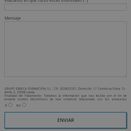
Indícanos en qué curso estás interesado (*)
Mensaje
GRUPO ESNECA FORMACIÓN, S.L , CIF: B25825357, Domicilio: C/ Comtessa Elvira 13 -
Altillo 2, 25008 Lleida.
Finalidad del Tratamiento: Tratamos la información que nos facilita con el fin de
enviarle correos electrónicos de tipo comercial relacionado con los productos
ofrecidos y otros tipo de productos que fueran de su interés.
SÍ
NO
Legitimación del tratamiento: Consentimiento del interesado.
Derechos: Puede ejercitar sus derechos identificándose suficientemente, dirigiéndose
a la dirección admin@grupoesneca.com.
Para más información consulte nuestra Política de Privacidad.
Desea recibir información comercial (vía telefónica y/o email):