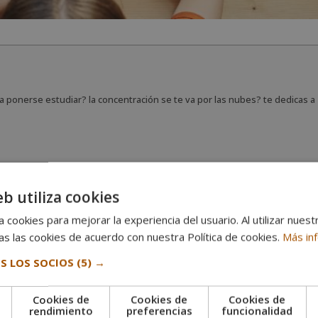
 ponerse estudiar? la concentración se te va por las nubes? te dedicas a
as entendido
eb utiliza cookies
 cookies para mejorar la experiencia del usuario. Al utilizar nuest
s las cookies de acuerdo con nuestra Política de cookies.
Más in
nto para ponerse estudiar? la concentración se te v
S LOS SOCIOS
(5) →
sas cuando debes estudiar?
ra estudiar mejor.
Cookies de
Cookies de
Cookies de
e
rendimiento
preferencias
funcionalidad