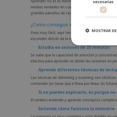
Aprender no es lo mismo que memorizar, y estudi
necesarias
medias verdades en cuanto al concepto de “estudi
grandes párrafos de texto. Pero hay mejores maner
¿Como conseguir esa motivación?
MOSTRAR DE
Pues muy fácil, aquí tenéis 6 consejos para estud
esconden detrás de la memoria y de la relación de
Estudia en sesiones de 25 minutos
Se sabe que la capacidad de atención y concentrac
efectiva para aprender es dividir las sesiones e
Aprende diferentes técnicas de lectu
Las técnicas de skimming y scanning son técnicas
contenido sin tener que ir línea por línea. En futu
Si no puedes explicarlo, es porque no
El cerebro entiende y aprende conceptos complet
Entiende cómo funciona la memória
La memoria es muy compleja y está dividida en va