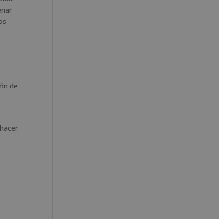
enar
os
ión de
 hacer