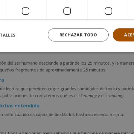
ar no es tampoco esas dos cosas juntas. Hay un montón de mitos y
ar”, ya que siempre se centra en el exceso de memorizar a largo pla
as de hacer, y una de ellas es la propia motivación para estudiar.
TALLES
RECHAZAR TODO
ACE
iar mejor y sobretodo entender cuáles son las bases y patrones que 
 conceptos:
ión del ser humano desciende a partir de los 25 minutos, y la mane
n pequeños fragmentos de aproximadamente 25 minutos.
ra
 de lectura que permiten coger grandes cantidades de texto y abord
ras publicaciones te contaremos qué es el
skimming
y el
scanning
.
 lo has entendido
amente cuando es capaz de destilarlos hasta su esencia misma.
rios tipos y funciones. Pero sabemos que funciona de manera muy vi