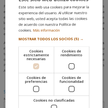
Finalmente, otro aspecto que destacan muy positivamente los
Este sitio web usa cookies para mejorar la
estudiantes son las
facilidades
que se ofrecen desde la
experiencia del usuario. Al utilizar nuestro
escuela, destacando la posibilidad de
fraccionar el pago
de
sitio web, usted acepta todas las cookies
los estudios en diferentes cuotas mensuales, así como la
de acuerdo con nuestra Política de
oportunidad de realizar
estancias formativas garantizadas
cookies.
Más información
en empresas o centros del sector escogido.
MOSTRAR TODOS LOS SOCIOS
(5) →
Así pues, el Sello Cum Laude se suma a
otros
reconocimientos
que ha ganado la escuela a lo largo de su
Cookies
Cookies de
trayectoria, como el Sello de Calidad European Excellence que
estrictamente
rendimiento
necesarias
otorga Financial Magazine y la Estrella de Oro a la Excelencia
Profesional. Y todo ello gracias a los alumnos de Escuela Des
Arts.
Cookies de
Cookies de
preferencias
funcionalidad
Solicita más información
Nombre (*)
Cookies no clasificadas