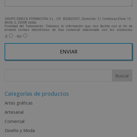
GRUPO ESNECA FORMACIÓN, S.L , CIF: B25825357, Domicilio: C/ Comtessa Elvira 13 -
Altillo 2, 25008 Lleida.
Finalidad del Tratamiento: Tratamos la información que nos facilita con el fin de
enviarle correos electrónicos de tipo comercial relacionado con los productos
ofrecidos y otros tipo de productos que fueran de su interés.
SÍ
NO
Legitimación del tratamiento: Consentimiento del interesado.
Derechos: Puede ejercitar sus derechos identificándose suficientemente, dirigiéndose
a la dirección admin@grupoesneca.com.
Para más información consulte nuestra Política de Privacidad.
Desea recibir información comercial (vía telefónica y/o email):
A
l
t
e
r
Categorías de productos
n
Artes gráficas
a
Artesanal
t
i
Comercial
v
Diseño y Moda
e