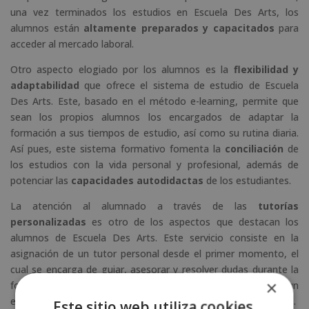
una vez terminados los estudios en Escuela Des Arts, los
alumnos están
altamente preparados y capacitados
para
acceder al mercado laboral.
Otro aspecto elogiado por los alumnos es la
flexibilidad y
adaptabilidad
que ofrece el sistema de estudio de Escuela
Des Arts. Este, basado en el método e-learning, permite que
sean los propios alumnos los encargados de adaptar la
formación a sus tiempos de estudio, así como su rutina diaria.
Así pues, este sistema formativo fomenta la
conciliación
de
los estudios con la vida personal y profesional, además de
potenciar las
capacidades autodidactas
de los estudiantes.
La atención al alumnado a través de las
tutorías
personalizadas
es otro de los aspectos que destacan los
alumnos de Escuela Des Arts. Este servicio consiste en la
asignación de un tutor personal desde el primer momento, el
cual se encarga de guiar, asesorar y resolver dudas durante la
×
formación del estudiante. Este servicio está formado por un
equipo de tutores expertos en diferentes sectores y disciplinas.
Este sitio web utiliza cookies