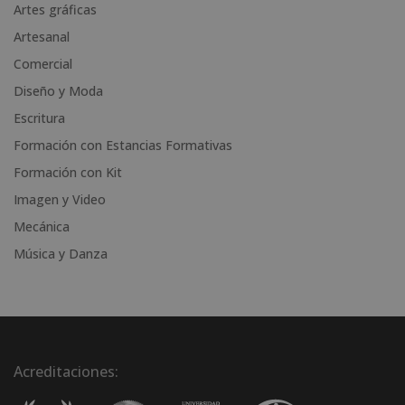
Artes gráficas
a
Artesanal
t
i
Comercial
v
Diseño y Moda
e
Escritura
:
Formación con Estancias Formativas
Formación con Kit
Imagen y Video
Mecánica
Música y Danza
Acreditaciones: