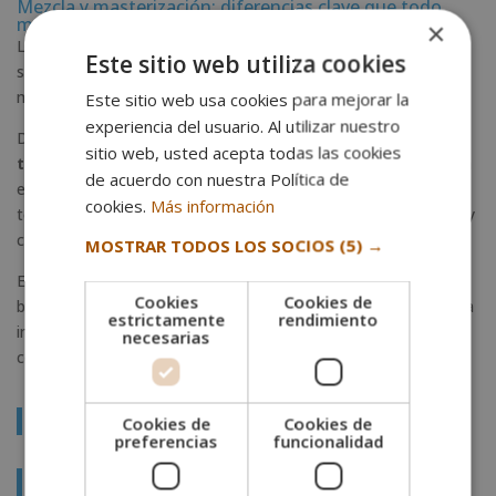
Mezcla y masterización: diferencias clave que todo
músico debe conocer
×
La principal diferencia radica en el
enfoque
. La mezcla trabaja
Este sitio web utiliza cookies
sobre cada elemento individual de la canción, mientras que la
masterización actúa sobre el conjunto final.
Este sitio web usa cookies para mejorar la
experiencia del usuario. Al utilizar nuestro
Durante la mezcla se construye el
equilibrio interno del
sitio web, usted acepta todas las cookies
tema
. Durante la masterización se prepara ese resultado para
de acuerdo con nuestra Política de
el mundo exterior. Una se enfoca en la profundidad artística y
cookies.
Más información
técnica de la producción; la otra, en su proyección profesional y
comercial.
MOSTRAR TODOS LOS SOCIOS
(5) →
Esta distinción es especialmente importante para quienes
Cookies
Cookies de
buscan una formación avanzada en producción musical. Hoy, la
estrictamente
rendimiento
industria exige perfiles capaces de comprender el proceso
necesarias
completo, desde la composición hasta la entrega final.
Te puede interesar:
Cookies de
Cookies de
preferencias
funcionalidad
Diferencia entre composición y producción musical: Puntos