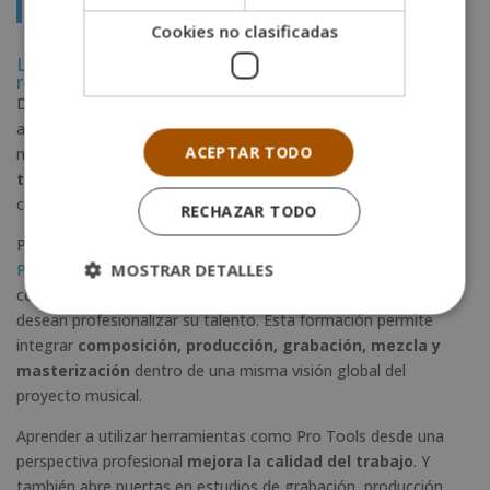
clave
Cookies no clasificadas
La formación especializada como ventaja competitiva
real
Dominar estos procesos requiere mucho más que tutoriales
aislados o conocimientos básicos de software. La producción
ACEPTAR TODO
musical moderna demanda
visión estratégica y criterio
técnico
. Además de una comprensión profunda del sonido
como herramienta narrativa.
RECHAZAR TODO
Por ello, programas como el
Máster en Composición Musical,
MOSTRAR DETALLES
Producción Musical y Grabación de Audio con Protools
se
convierten en una opción especialmente valiosa para quienes
desean profesionalizar su talento. Esta formación permite
integrar
composición, producción, grabación, mezcla y
masterización
dentro de una misma visión global del
proyecto musical.
Aprender a utilizar herramientas como Pro Tools desde una
perspectiva profesional
mejora la calidad del trabajo
. Y
también abre puertas en estudios de grabación, producción