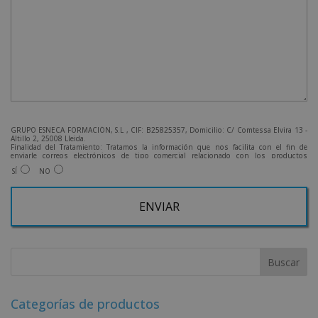
GRUPO ESNECA FORMACIÓN, S.L , CIF: B25825357, Domicilio: C/ Comtessa Elvira 13 -
Altillo 2, 25008 Lleida.
Finalidad del Tratamiento: Tratamos la información que nos facilita con el fin de
enviarle correos electrónicos de tipo comercial relacionado con los productos
ofrecidos y otros tipo de productos que fueran de su interés.
SÍ
NO
Legitimación del tratamiento: Consentimiento del interesado.
Derechos: Puede ejercitar sus derechos identificándose suficientemente, dirigiéndose
a la dirección admin@grupoesneca.com.
Para más información consulte nuestra Política de Privacidad.
Desea recibir información comercial (vía telefónica y/o email):
A
l
t
e
r
Categorías de productos
n