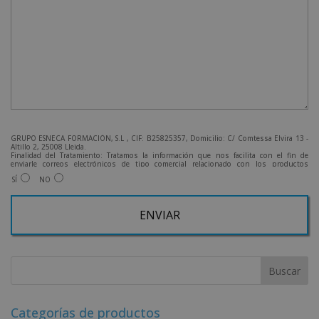
GRUPO ESNECA FORMACIÓN, S.L , CIF: B25825357, Domicilio: C/ Comtessa Elvira 13 -
Altillo 2, 25008 Lleida.
Finalidad del Tratamiento: Tratamos la información que nos facilita con el fin de
enviarle correos electrónicos de tipo comercial relacionado con los productos
ofrecidos y otros tipo de productos que fueran de su interés.
SÍ
NO
Legitimación del tratamiento: Consentimiento del interesado.
Derechos: Puede ejercitar sus derechos identificándose suficientemente, dirigiéndose
a la dirección admin@grupoesneca.com.
Para más información consulte nuestra Política de Privacidad.
Desea recibir información comercial (vía telefónica y/o email):
A
l
t
e
r
Categorías de productos