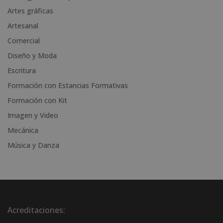
n
Artes gráficas
a
Artesanal
t
i
Comercial
v
Diseño y Moda
e
Escritura
:
Formación con Estancias Formativas
Formación con Kit
Imagen y Video
Mecánica
Música y Danza
Acreditaciones: