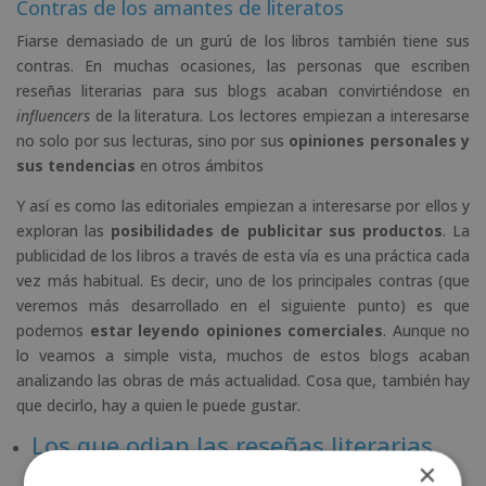
Contras de los amantes de literatos
Fiarse demasiado de un gurú de los libros también tiene sus
contras. En muchas ocasiones, las personas que escriben
reseñas literarias para sus blogs acaban convirtiéndose en
influencers
de la literatura. Los lectores empiezan a interesarse
no solo por sus lecturas, sino por sus
opiniones personales y
sus tendencias
en otros ámbitos
Y así es como las editoriales empiezan a interesarse por ellos y
exploran las
posibilidades de publicitar sus productos
. La
publicidad de los libros a través de esta vía es una práctica cada
vez más habitual. Es decir, uno de los principales contras (que
veremos más desarrollado en el siguiente punto) es que
podemos
estar leyendo opiniones comerciales
. Aunque no
lo veamos a simple vista, muchos de estos blogs acaban
analizando las obras de más actualidad. Cosa que, también hay
que decirlo, hay a quien le puede gustar.
Los que odian las reseñas literarias
×