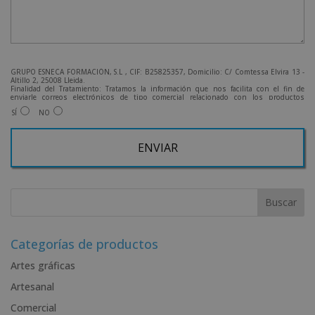
GRUPO ESNECA FORMACIÓN, S.L , CIF: B25825357, Domicilio: C/ Comtessa Elvira 13 -
Altillo 2, 25008 Lleida.
Finalidad del Tratamiento: Tratamos la información que nos facilita con el fin de
enviarle correos electrónicos de tipo comercial relacionado con los productos
ofrecidos y otros tipo de productos que fueran de su interés.
SÍ
NO
Legitimación del tratamiento: Consentimiento del interesado.
Derechos: Puede ejercitar sus derechos identificándose suficientemente, dirigiéndose
a la dirección admin@grupoesneca.com.
Para más información consulte nuestra Política de Privacidad.
Desea recibir información comercial (vía telefónica y/o email):
A
l
t
e
r
Categorías de productos
n
Artes gráficas
a
Artesanal
t
i
Comercial