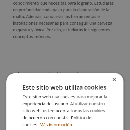
conocimiento que necesitas para lograrlo. Estudiarás
en profundidad cada paso para la elaboración de la
malta. Además, conocerás las herramientas e
instalaciones necesarias para conseguir una cerveza
exquisita y única. Por ello, estudiarás los siguientes
conceptos teóricos:
Aspectos generales del malteado
×
Tipos y variedades de cebada
Este sitio web utiliza cookies
Proceso de selección y germinación
Almacenamiento de la cebada
Este sitio web usa cookies para mejorar la
experiencia del usuario. Al utilizar nuestro
Equipos y protocolo de limpieza
sitio web, usted acepta todas las cookies
Elaboración del mosto y proceso de maceración
de acuerdo con nuestra Política de
Fermentación, maduración y acabado de la cerveza
cookies.
Más información