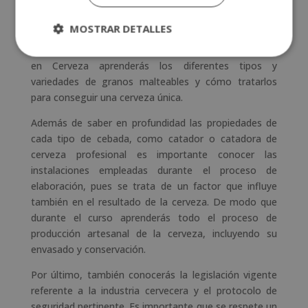
conocimiento en la elaboración de cerveza artesanal
es necesario dominar las características morfológicas
MOSTRAR DETALLES
de la cebada. Existen diferentes tipos de grano, y por
ello su secado y tostado será diferente. Con el Máster
en Cerveza aprenderás los diferentes tipos y
variedades de granos malteables y cómo tratarlos
para conseguir una cerveza única.
Además de saber en profundidad las propiedades de
cada tipo de cebada, como catador o catadora de
cerveza profesional es importante conocer las
instalaciones empleadas durante el proceso de
elaboración, pues se trata de un factor que influye
también en el resultado de la cerveza. De modo que
durante el curso aprenderás todo el proceso de
producción artesanal de la cerveza, incluyendo su
envasado y conservación.
Por último, también conocerás la legislación vigente
referente a la industria cervecera y el protocolo de
seguridad pertinente. Es importante que se respete un