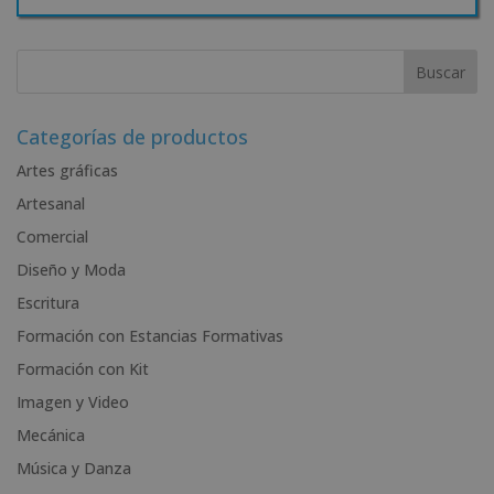
A
l
t
e
r
Categorías de productos
n
Artes gráficas
a
Artesanal
t
i
Comercial
v
Diseño y Moda
e
Escritura
:
Formación con Estancias Formativas
Formación con Kit
Imagen y Video
Mecánica
Música y Danza