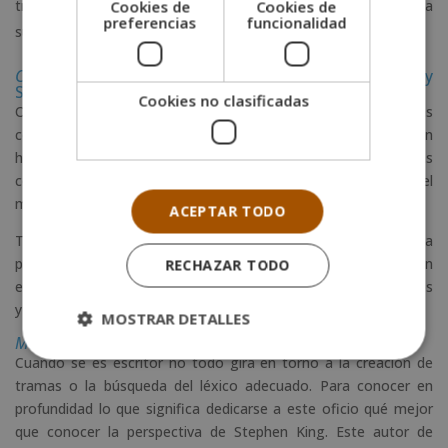
transformado y con un conocimiento o poder que beneficia a
Cookies de
Cookies de
preferencias
funcionalidad
su comunidad.
Cómo no escribir una novela
, de Howard Mittelmark y
Sandra Newman
Cookies no clasificadas
Otra forma de aprender a escribir es conocer cuáles son las
cosas que no se deben hacer. Para ello Mittelmark y Newman
han creado este manual en el que exploran los errores más
comunes. Avalan sus conocimientos años de experiencia en el
mundo editorial.
ACEPTAR TODO
Todos los primerizos que temen echarse a escribir y meter la
pata tienen razón: ¡ni más ni menos que
200 errores
han
RECHAZAR TODO
encontrado los autores! Solo hay una forma de evitarlos todos
y no crear una novela digna de un novato, ¡a leer se ha dicho!
MOSTRAR DETALLES
Mientras escribo
de Stephen King
Cuando se es escritor no todo gira en torno a la creación de
tramas o la búsqueda del léxico adecuado. Para conocer en
profundidad lo que significa dedicarse a este oficio qué mejor
que conocer la perspectiva de Stephen King. Este autor de