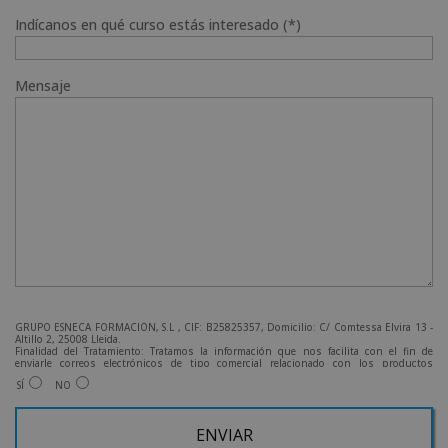
Indícanos en qué curso estás interesado (*)
Mensaje
GRUPO ESNECA FORMACIÓN, S.L , CIF: B25825357, Domicilio: C/ Comtessa Elvira 13 -
Altillo 2, 25008 Lleida.
Finalidad del Tratamiento: Tratamos la información que nos facilita con el fin de
enviarle correos electrónicos de tipo comercial relacionado con los productos
ofrecidos y otros tipo de productos que fueran de su interés.
SÍ
NO
Legitimación del tratamiento: Consentimiento del interesado.
Derechos: Puede ejercitar sus derechos identificándose suficientemente, dirigiéndose
a la dirección admin@grupoesneca.com.
Para más información consulte nuestra Política de Privacidad.
Desea recibir información comercial (vía telefónica y/o email):