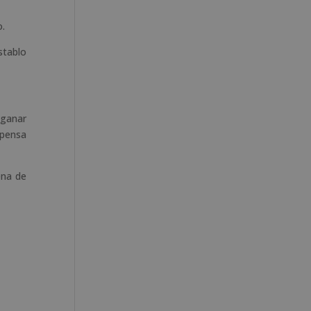
o.
stablo
 ganar
mpensa
ena de