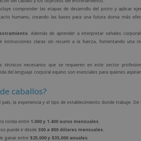
ter del caballo y los objetivos del entrenamiento.
Incluye comprender las etapas de desarrollo del potro y aplicar ejer
ontacto humano, creando las bases para una futura doma más efec
iestramiento
. Además de aprender a interpretar señales corporal
ir instrucciones claras sin recurrir a la fuerza, fomentando una re
 técnicos necesarios que se requieren en este sector profesion
nda del lenguaje corporal equino son esenciales para quienes aspiran
de caballos?
l país, la experiencia y el tipo de establecimiento donde trabaje. De
ra ronda entre
1.000 y 1.400 euros mensuales
.
reso puede ir desde
300 a 800 dólares mensuales
.
de ganar entre
$25,000 y $35,000 anuales
.