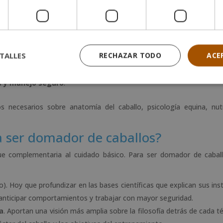
ta con la experiencia empírica; es fundamental contar con una
form
os que puedes considerar son:
 Escuela Des Arts a través de una
modalidad flexible
.
 que combina conocimientos de veterinaria, nutrición y administrac
TALLES
RECHAZAR TODO
ACE
a quienes desean un enfoque más clínico.
os y manejo seguro
.
 necesarios sobre anatomía del caballo, psicología equina, nutr
a ser domador de caballos?
ue complementaria al cuidado básico. Para ser domador de cabal
). Hoy que profundizar en las bases científicas que explican sus inst
 anticipar comportamientos y trabajar con mayor seguridad.
a
. Aportan una visión más amplia sobre la filosofía detrás de cada té