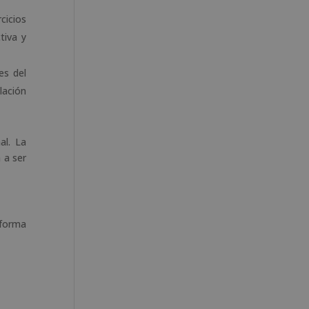
cicios
tiva y
es del
lación
al. La
 a ser
 forma