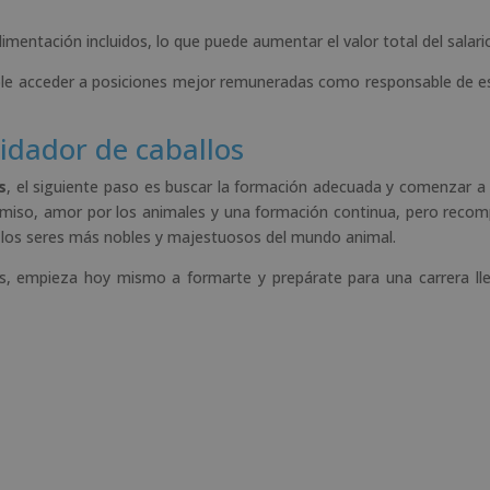
entación incluidos, lo que puede aumentar el valor total del salari
ible acceder a posiciones mejor remuneradas como responsable de e
idador de caballos
s
, el siguiente paso es buscar la formación adecuada y comenzar a
romiso, amor por los animales y una formación continua, pero reco
e los seres más nobles y majestuosos del mundo animal.
los, empieza hoy mismo a formarte y prepárate para una carrera ll