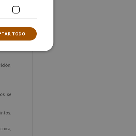
ación
ión de
PTAR TODO
ición,
los se
intos,
cnica,