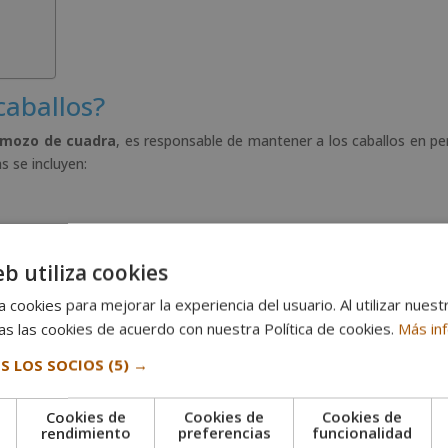
caballos?
mozo de cuadra
, es responsable de mantener a los caballos en pe
s se incluyen:
anso.
e.
eb utiliza cookies
s en el comportamiento o signos de enfermedad.
 cookies para mejorar la experiencia del usuario. Al utilizar nuest
to o competición.
s las cookies de acuerdo con nuestra Política de cookies.
Más in
ca amar a los animales, sino también adquirir
conocimientos técni
S LOS SOCIOS
(5) →
na y saludable.
r caballos?
Cookies de
Cookies de
Cookies de
e
rendimiento
preferencias
funcionalidad