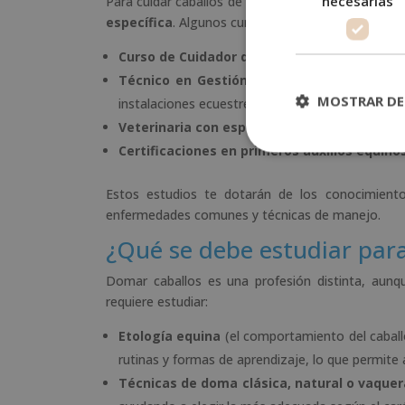
necesarias
Para cuidar caballos de manera profesional no bas
específica
. Algunos cursos y programas formativ
Curso de Cuidador de Caballos
: disponible en
Técnico en Gestión Equina
: carrera técnica
MOSTRAR DE
instalaciones ecuestres.
Veterinaria con especialización equina
: par
Certificaciones en primeros auxilios equin
Estos estudios te dotarán de los conocimientos
enfermedades comunes y técnicas de manejo.
¿Qué se debe estudiar par
Domar caballos es una profesión distinta, aunq
requiere estudiar:
Etología equina
(el comportamiento del caballo
rutinas y formas de aprendizaje, lo que permite
Técnicas de doma clásica, natural o vaquer