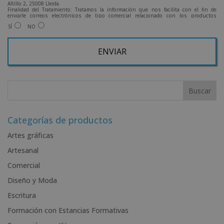
Altillo 2, 25008 Lleida.
Finalidad del Tratamiento: Tratamos la información que nos facilita con el fin de
enviarle correos electrónicos de tipo comercial relacionado con los productos
ofrecidos y otros tipo de productos que fueran de su interés.
SÍ
NO
Legitimación del tratamiento: Consentimiento del interesado.
Derechos: Puede ejercitar sus derechos identificándose suficientemente, dirigiéndose
a la dirección admin@grupoesneca.com.
Para más información consulte nuestra Política de Privacidad.
Desea recibir información comercial (vía telefónica y/o email):
A
l
t
e
r
Categorías de productos
n
Artes gráficas
a
Artesanal
t
i
Comercial
v
Diseño y Moda
e
Escritura
:
Formación con Estancias Formativas