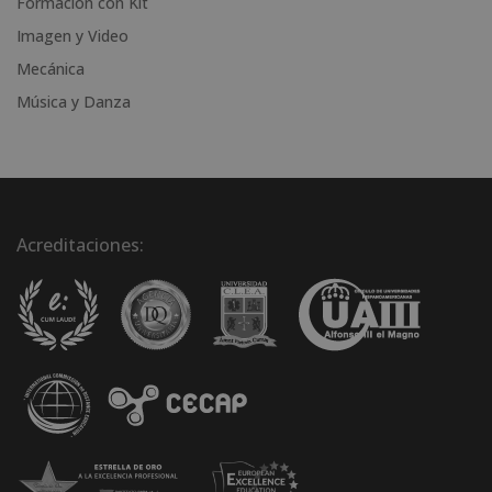
Formación con Kit
Imagen y Video
Mecánica
Música y Danza
Acreditaciones: