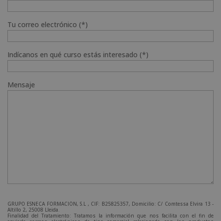
Tu correo electrónico (*)
Indícanos en qué curso estás interesado (*)
Mensaje
GRUPO ESNECA FORMACIÓN, S.L , CIF: B25825357, Domicilio: C/ Comtessa Elvira 13 -
Altillo 2, 25008 Lleida.
Finalidad del Tratamiento: Tratamos la información que nos facilita con el fin de