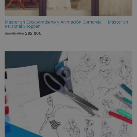
Máster en Escaparatismo y Animación Comercial + Máster en
Personal Shopper
El
El
2.380,00
€
595,00
€
precio
precio
original
actual
era:
es:
2.380,00€.
595,00€.