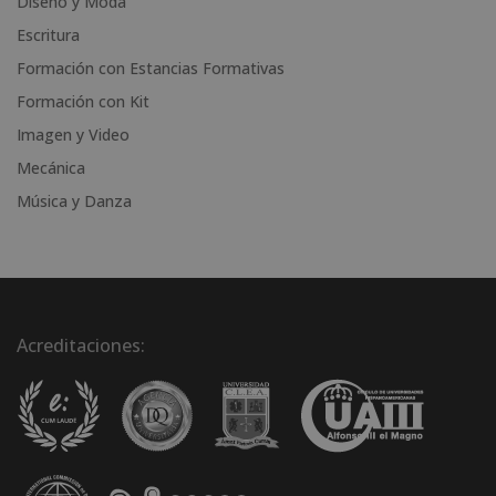
Diseño y Moda
e
Escritura
:
Formación con Estancias Formativas
Formación con Kit
Imagen y Video
Mecánica
Música y Danza
Acreditaciones: