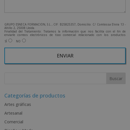
GRUPO ESNECA FORMACIÓN, S.L , CIF: B25825357, Domicilio: C/ Comtessa Elvira 13 -
Altillo 2, 25008 Lleida.
Finalidad del Tratamiento: Tratamos la información que nos facilita con el fin de
enviarle correos electrónicos de tipo comercial relacionado con los productos
ofrecidos y otros tipo de productos que fueran de su interés.
SÍ
NO
Legitimación del tratamiento: Consentimiento del interesado.
Derechos: Puede ejercitar sus derechos identificándose suficientemente, dirigiéndose
a la dirección admin@grupoesneca.com.
Para más información consulte nuestra Política de Privacidad.
Desea recibir información comercial (vía telefónica y/o email):
A
l
t
e
r
Categorías de productos
n
Artes gráficas
a
Artesanal
t
i
Comercial
v