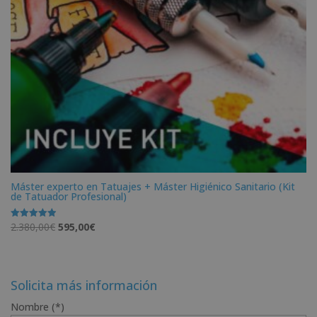
Máster experto en Tatuajes + Máster Higiénico Sanitario (Kit
de Tatuador Profesional)
El
El
2.380,00
€
595,00
€
Valorado
con
precio
precio
4.92
de 5
original
actual
era:
es:
Solicita más información
2.380,00€.
595,00€.
Nombre (*)