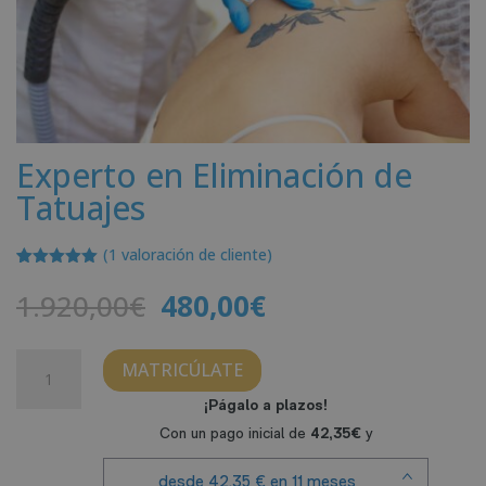
Experto en Eliminación de
Tatuajes
(
1
valoración de cliente)
Valorado
1
con
5.00
de
El
El
1.920,00
€
480,00
€
5 en base
precio
precio
a
valoración
de un
original
actual
cliente
Experto
MATRICÚLATE
era:
es:
en
1.920,00€.
480,00€.
Eliminación
de
Tatuajes
cantidad