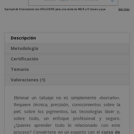
A
l
t
e
Descripción
r
Metodología
n
a
Certificación
t
Temario
i
v
Valoraciones (1)
e
:
Eliminar un tatuaje no es simplemente «borrarlo».
Requiere técnica, precisión, conocimientos sobre la
piel, sobre los pigmentos, las tecnologías láser y,
sobre todo, un enfoque profesional y seguro.
¿Quieres aprender todo lo relacionado con este
proceso? Conviértete en un experto con el
curso de