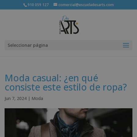
910 059 127
comercial@escueladesarts.com
Seleccionar página
Moda casual: ¿en qué
consiste este estilo de ropa?
Jun 7, 2024
|
Moda