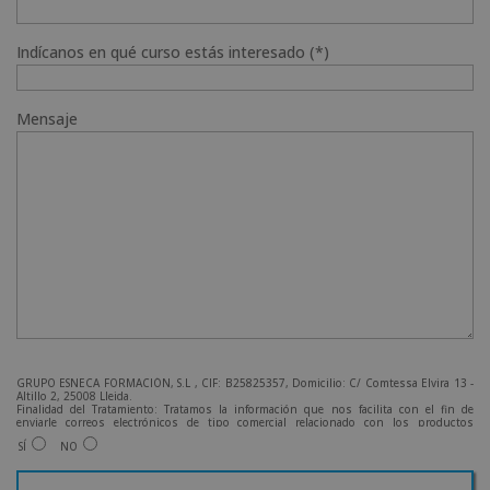
Indícanos en qué curso estás interesado (*)
Mensaje
GRUPO ESNECA FORMACIÓN, S.L , CIF: B25825357, Domicilio: C/ Comtessa Elvira 13 -
Altillo 2, 25008 Lleida.
Finalidad del Tratamiento: Tratamos la información que nos facilita con el fin de
enviarle correos electrónicos de tipo comercial relacionado con los productos
ofrecidos y otros tipo de productos que fueran de su interés.
SÍ
NO
Legitimación del tratamiento: Consentimiento del interesado.
Derechos: Puede ejercitar sus derechos identificándose suficientemente, dirigiéndose
a la dirección admin@grupoesneca.com.
Para más información consulte nuestra Política de Privacidad.