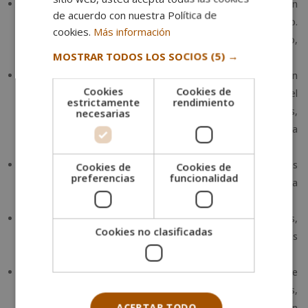
Prendas ligeras y sueltas
. El estilo boho casual se basa en
de acuerdo con nuestra Política de
ropa de cortes amplios que permiten libertad de movimiento.
cookies.
Más información
Vestidos largos, blusas holgadas o pantalones tipo palazzo,
MOSTRAR TODOS LOS SOCIOS
(5) →
por ejemplo.
Estampados y colores naturales
. Estampados con
Cookies
Cookies de
inspiración étnica, floral o paisley con un sello distintivo del
estrictamente
rendimiento
estilo bohemio. En lo que respecta a la paleta de colores,
necesarias
predominan los tonos tierra como beige, marrón, verde oliva
y terracota.
Capas y texturas
. La habilidades de mezclar diferentes
Cookies de
Cookies de
preferencias
funcionalidad
capas y texturas para añadir profundidad al conjunto es una
característica del estilo casual bohemio.
Accesorios artesanales
. Collares largos con cuentas,
Cookies no clasificadas
pulseras de cuero, pendientes de inspiración étnica y bolsos
tejidos son imprescindibles para lograr este estilo.
Calzado cómodo
. Refleja el toque relajado e incluye
sandalias planas, botas camperas, mocasines y alpargatas,
ACEPTAR TODO
por ejemplo. Además de prácticos, complementan