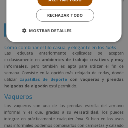
perfectamente el aire natural del estilo.
RECHAZAR TODO
Máster en Patronaje y Diseño de Moda + Máster Personal
MOSTRAR DETALLES
Shopper
Cómo combinar estilo casual y elegante en los
looks
Las etiqueta anteriormente explicadas se aceptan
exclusivamente en
ambientes de trabajo creativos y muy
informales
, pero también es apta para utilizar el fin de
semana. Consiste en la opción más relajada de todas, donde
utilizar
zapatillas de deporte
con vaqueros
y
prendas
holgadas de algodón
está permitido.
Vaqueros
Los vaqueros son una de las prendas estrella del armario
informal. Y es que, gracias a su
versatilidad
, los puedes
integrar en prácticamente cualquier
look
. Si bien en los usos
más informales podemos combinarlos con camisetas y calzado