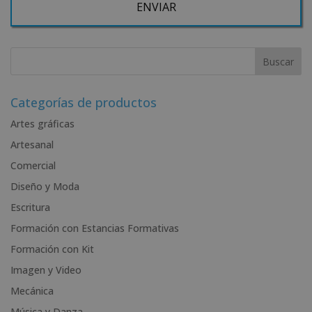
Desea recibir información comercial (vía telefónica y/o email):
A
l
t
e
r
Categorías de productos
n
Artes gráficas
a
Artesanal
t
i
Comercial
v
Diseño y Moda
e
Escritura
:
Formación con Estancias Formativas
Formación con Kit
Imagen y Video
Mecánica
Música y Danza