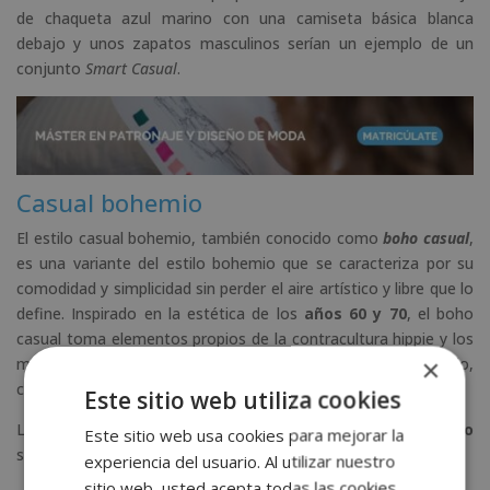
de chaqueta azul marino con una camiseta básica blanca
debajo y unos zapatos masculinos serían un ejemplo de un
conjunto
Smart Casual
.
Casual bohemio
El estilo casual bohemio, también conocido como
boho casual
,
es una variante del estilo bohemio que se caracteriza por su
comodidad y simplicidad sin perder el aire artístico y libre que lo
define. Inspirado en la estética de los
años 60 y 70
, el boho
casual toma elementos propios de la contracultura hippie y los
×
mezcla con toques modernos para crear un look relajado,
creativo y natural.
Este sitio web utiliza cookies
Las principales
características del estilo casual bohemio
Este sitio web usa cookies para mejorar la
son:
experiencia del usuario. Al utilizar nuestro
sitio web, usted acepta todas las cookies