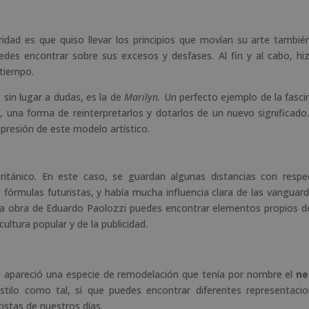
idad es que quiso llevar los principios que movían su arte tambié
des encontrar sobre sus excesos y desfases. Al fin y al cabo, hi
tiempo.
sin lugar a dudas, es la de
Marilyn.
Un perfecto ejemplo de la fasci
z, una forma de reinterpretarlos y dotarlos de un nuevo significado.
resión de este modelo artístico.
británico. En este caso, se guardan algunas distancias con respe
fórmulas futuristas, y había mucha influencia clara de las vanguard
n la obra de Eduardo Paolozzi puedes encontrar elementos propios d
cultura popular y de la publicidad.
0 apareció una especie de remodelación que tenía por nombre el
ne
stilo como tal, sí que puedes encontrar diferentes representaci
tistas de nuestros días.