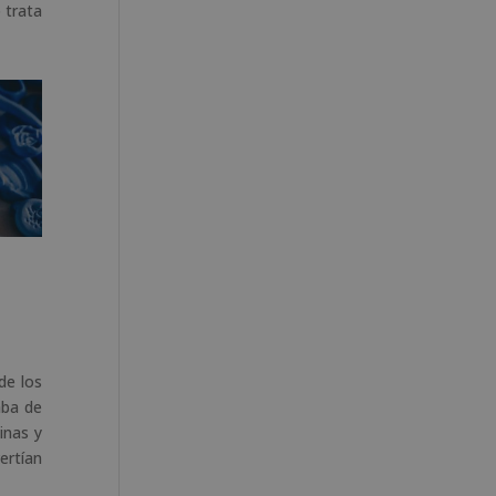
o
trata
de los
aba de
inas y
ertían