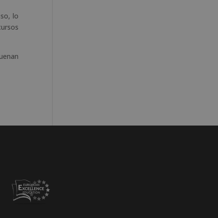
so, lo
cursos
suenan