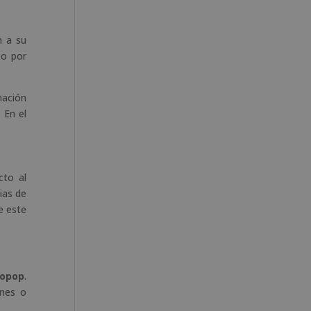
n a su
zo por
nación
 En el
cto al
ias de
e este
opop
.
ones o