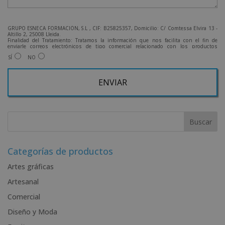
GRUPO ESNECA FORMACIÓN, S.L , CIF: B25825357, Domicilio: C/ Comtessa Elvira 13 -
Altillo 2, 25008 Lleida.
Finalidad del Tratamiento: Tratamos la información que nos facilita con el fin de
enviarle correos electrónicos de tipo comercial relacionado con los productos
ofrecidos y otros tipo de productos que fueran de su interés.
SÍ
NO
Legitimación del tratamiento: Consentimiento del interesado.
Derechos: Puede ejercitar sus derechos identificándose suficientemente, dirigiéndose
a la dirección admin@grupoesneca.com.
Para más información consulte nuestra Política de Privacidad.
Desea recibir información comercial (vía telefónica y/o email):
A
l
t
e
r
Categorías de productos
n
Artes gráficas
a
Artesanal
t
i
Comercial
v
Diseño y Moda
e