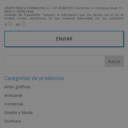
GRUPO ESNECA FORMACIÓN, S.L , CIF: B25825357, Domicilio: C/ Comtessa Elvira 13 -
Altillo 2, 25008 Lleida.
Finalidad del Tratamiento: Tratamos la información que nos facilita con el fin de
enviarle correos electrónicos de tipo comercial relacionado con los productos
ofrecidos y otros tipo de productos que fueran de su interés.
SÍ
NO
Legitimación del tratamiento: Consentimiento del interesado.
Derechos: Puede ejercitar sus derechos identificándose suficientemente, dirigiéndose
a la dirección admin@grupoesneca.com.
Para más información consulte nuestra Política de Privacidad.
Desea recibir información comercial (vía telefónica y/o email):
A
l
t
e
r
Categorías de productos
n
Artes gráficas
a
Artesanal
t
i
Comercial
v
Diseño y Moda
e
Escritura
: