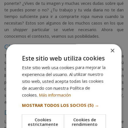
ponerte? ¿Vives de tu imagen y muchas veces dudas sobre qué
te puedes poner o no? ¿Tu trabajo y tu vida diaria no te dan
tiempo suficiente para ir a comprarte ropa nueva cuando la
necesitas? Estos son algunos de los muchos casos en los que
un
shopper
particular se vuelve necesario. Ahora que
conocemos el contexto, veamos sus posibilidades.
Clases básicas para vestir bien
×
Todos hemos cometido aberraciones en lo que a vestimenta
Este sitio web utiliza cookies
se refiere, y lo más probable es que, en alguna ocasión, tú
Este sitio web usa cookies para mejorar la
también. Si no quieres pasar de nuevo por una escena así ni
experiencia del usuario. Al utilizar nuestro
llamar la atención en las fiestas, esta es tu solución. Un
sitio web, usted acepta todas las cookies
profesional te puede orientar sobre
qué llevar y qué no
. Los
de acuerdo con nuestra Política de
conjuntos de moda, las prendas de temporada, los colores que
cookies.
Más información
se usan… De golpe tienes al alcance toda esa información. Y,
además, alguien que te ayuda a utilizarla.
MOSTRAR TODOS LOS SOCIOS
(5) →
Desarrollar la imagen personal
Cookies
Cookies de
La ropa que llevas dice mucho de ti, ya sea de tus gustos o de
estrictamente
rendimiento