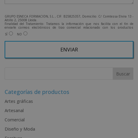
GRUPO ESNECA FORMACIÓN, S.L , CIF: B25825357, Domicilio: C/ Comtessa Elvira 13 -
Altillo 2, 25008 Lleida.
Finalidad del Tratamiento: Tratamos la información que nos facilita con el fin de
enviarle correos electrónicos de tipo comercial relacionado con los productos
ofrecidos y otros tipo de productos que fueran de su interés.
SÍ
NO
Legitimación del tratamiento: Consentimiento del interesado.
Derechos: Puede ejercitar sus derechos identificándose suficientemente, dirigiéndose
a la dirección admin@grupoesneca.com.
Para más información consulte nuestra Política de Privacidad.
Desea recibir información comercial (vía telefónica y/o email):
A
l
t
e
r
Categorías de productos
n
Artes gráficas
a
Artesanal
t
i
Comercial
v
Diseño y Moda
e