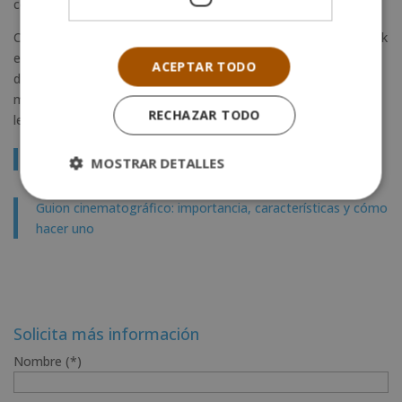
compleja y emocionalmente poderosa.
Comprender cómo funciona y en qué se diferencia del flashback
es clave para valorar las películas desde otra perspectiva. En
ACEPTAR TODO
definitiva, el racconto demuestra que mirar al pasado es,
muchas veces, la mejor forma de entender el presente en el
RECHAZAR TODO
lenguaje cinematográfico.
Te puede interesar:
MOSTRAR DETALLES
Guion cinematográfico: importancia, características y cómo
hacer uno
Solicita más información
Nombre (*)