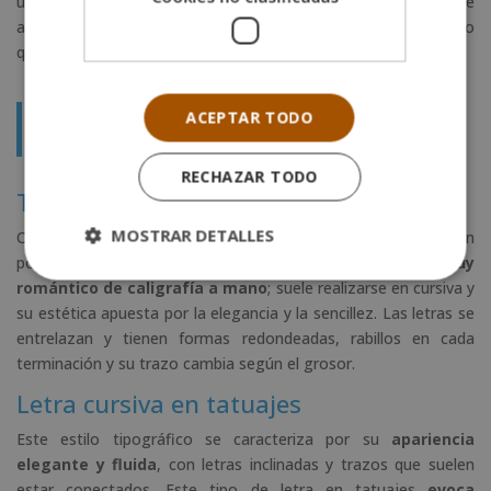
un
diseño minimalista y sencillo
. Este mismo concepto se
aplica tanto para dibujos como para las letras y es un básico
que todo buen tatuador debe dominar.
Conoce cuáles son los
tipos y estilos de
ACEPTAR TODO
tatuaje más populares
.
RECHAZAR TODO
Tipología script
MOSTRAR DETALLES
Otro tipo de letra en tatuajes que goza de una gran
popularidad es la tipología script. Esta tiene un
aspecto muy
romántico de caligrafía a mano
; suele realizarse en cursiva y
su estética apuesta por la elegancia y la sencillez. Las letras se
entrelazan y tienen formas redondeadas, rabillos en cada
terminación y su trazo cambia según el grosor.
Letra cursiva en tatuajes
Este estilo tipográfico se caracteriza por su
apariencia
elegante y fluida
, con letras inclinadas y trazos que suelen
estar conectados. Este tipo de letra en tatuajes
evoca