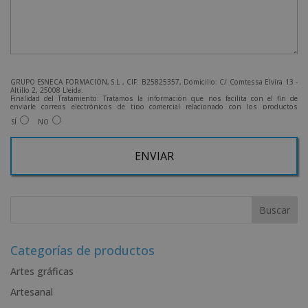
GRUPO ESNECA FORMACIÓN, S.L , CIF: B25825357, Domicilio: C/ Comtessa Elvira 13 -
Altillo 2, 25008 Lleida.
Finalidad del Tratamiento: Tratamos la información que nos facilita con el fin de
enviarle correos electrónicos de tipo comercial relacionado con los productos
ofrecidos y otros tipo de productos que fueran de su interés.
SÍ
NO
Legitimación del tratamiento: Consentimiento del interesado.
Derechos: Puede ejercitar sus derechos identificándose suficientemente, dirigiéndose
a la dirección admin@grupoesneca.com.
Para más información consulte nuestra Política de Privacidad.
Desea recibir información comercial (vía telefónica y/o email):
A
l
t
e
r
Categorías de productos
n
Artes gráficas
a
Artesanal
t