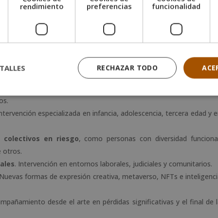
e
rendimiento
preferencias
funcionalidad
der el funcionamiento cerebral a lo largo de la vida y su influencia 
la imagen
. Profundizar en el simbolismo en el arte desde enfoqu
erapia
. Conocer su historia, aplicaciones actuales y el rol ético
TALLES
RECHAZAR TODO
ACE
 pintura, escultura, grabado, vidrio, cerámica, joyería y textil, y có
os.
Intervención especializada en infancia, adolescencia, tercera edad y 
 colectivos en riesgo
, como personas con diversidad funciona
e otros.
ales
. Intervención en entornos laborales, judiciales y comunitarios.
 Nuevas formas de expresión creativa, metaverso, NFTs e inteligenc
ompañamiento desde el arte en pérdidas significativas y el final de 