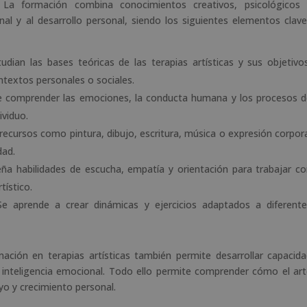
 La formación combina conocimientos creativos, psicológicos 
al y al desarrollo personal, siendo los siguientes elementos clav
tudian las bases teóricas de las terapias artísticas y sus objetivo
textos personales o sociales.
e comprender las emociones, la conducta humana y los procesos 
ividuo.
e recursos como pintura, dibujo, escritura, música o expresión corpor
dad.
eña habilidades de escucha, empatía y orientación para trabajar c
tístico.
Se aprende a crear dinámicas y ejercicios adaptados a diferent
ción en terapias artísticas también permite desarrollar capacid
la inteligencia emocional. Todo ello permite comprender cómo el ar
o y crecimiento personal.