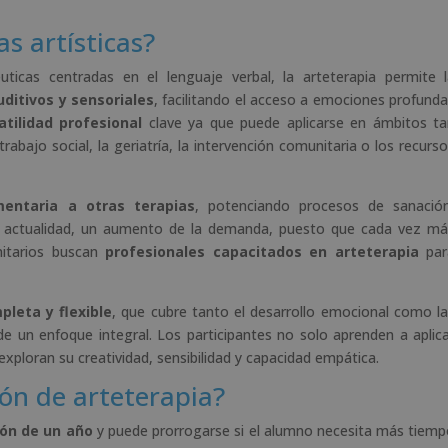
s artísticas?
ticas centradas en el lenguaje verbal, la arteterapia permite 
uditivos y sensoriales
, facilitando el acceso a emociones profund
atilidad profesional
clave ya que puede aplicarse en ámbitos ta
trabajo social, la geriatría, la intervención comunitaria o los recurs
entaria a otras terapias
, potenciando procesos de sanación
 la actualidad, un aumento de la demanda, puesto que cada vez m
anitarios buscan
profesionales capacitados en arteterapia
par
leta y flexible
, que cubre tanto el desarrollo emocional como l
n de un enfoque integral. Los participantes no solo aprenden a aplic
xploran su creatividad, sensibilidad y capacidad empática.
ón de arteterapia?
ión de un año
y puede prorrogarse si el alumno necesita más tiem