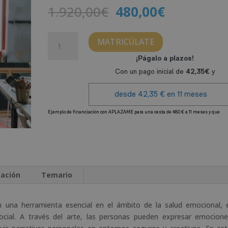
El
El
1.920,00
€
480,00
€
precio
precio
original
actual
Experto
MATRICÚLATE
era:
es:
en
1.920,00€.
480,00€.
Terapias
Artísticas
cantidad
A
l
t
e
r
cación
Temario
n
a
t
en una herramienta esencial en el ámbito de la salud emocional, 
i
osocial. A través del arte, las personas pueden expresar emocion
v