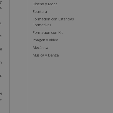
y
e
Diseño y Moda
es
:
Escritura
Formación con Estancias
s,
Formativas
Formación con Kit
de
Imagen y Video
Mecánica
al
Música y Danza
on
es
ad
te