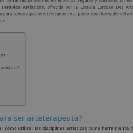
ruir narrativas personales en entornos seguros y creativos. En es
e
Terapias Artísticas
, ofrecida por la Escuela Europea Des Art
:
ria para todos aquellos interesados en el poder transformador del ar
ano.
uta?
artísticas?
ara ser arteterapeuta?
r cómo utilizar las disciplinas artísticas como herramienta
d