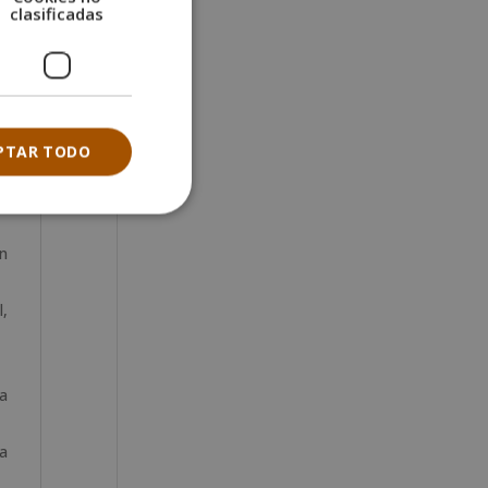
clasificadas
en
es
 y
PTAR TODO
mo
en
l,
ia
la