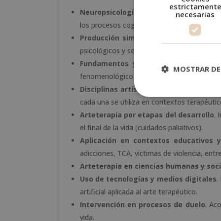
estrictament
Neuropsicología del desarrollo
. Compren
necesarias
los procesos cognitivos y emocionales.
Producción simbólica y psicología de 
psicológicos y semióticos.
Fundamentos y evolución de la artet
MOSTRAR DE
fenomenológico del terapeuta.
Disciplinas artísticas aplicadas
. Música,
cada una se utiliza en contextos terapéutic
Arteterapia por etapas del desarrollo
. 
el final de la vida (cuidados paliativos).
Aplicación en contextos educativos y
adicciones, TCA, víctimas de violencia, entr
Arteterapia en ciencias humanas y soci
Uso de tecnologías y medios digitales
.
artificial aplicada al arte terapéutico.
Intervención en procesos de duelo
. Ac
vida.