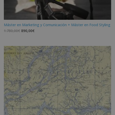
Máster en Marketing y Comunicación + Máster en Food Styling
El
El
1.780,00
€
890,00
€
precio
precio
original
actual
era:
es:
1.780,00€.
890,00€.