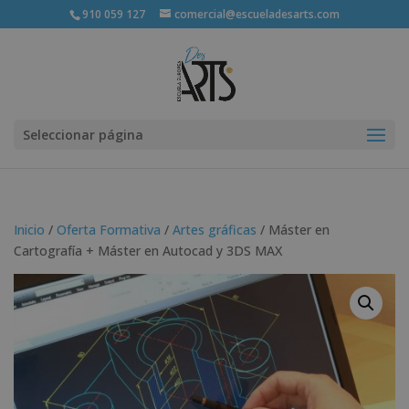
910 059 127
comercial@escueladesarts.com
Seleccionar página
Inicio
/
Oferta Formativa
/
Artes gráficas
/ Máster en
Cartografía + Máster en Autocad y 3DS MAX