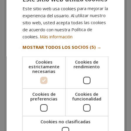
y el diseño digital. Esto permite adaptarse a
Este sitio web usa cookies para mejorar la
diferentes contextos profesionales, desde la
experiencia del usuario. Al utilizar nuestro
gestión del territorio hasta el diseño arquitectónico
sitio web, usted acepta todas las cookies
y urbanístico.
de acuerdo con nuestra Política de
Alta empleabilidad
. El dominio de software como
cookies.
Más información
AutoCAD y 3DS MAX se considera un estándar en
MOSTRAR TODOS LOS SOCIOS
(5) →
sectores como la ingeniería, la arquitectura, la
animación 3D y los videojuegos, mientras que la
Cookies
Cookies de
cartografía digital es clave en geografía, medio
estrictamente
rendimiento
ambiente y ordenación territorial.
necesarias
Metodología flexible
. El programa es 100% online,
con acceso a webinars audiovisuales, tutorías
personalizadas y materiales actualizados, lo que lo
Cookies de
Cookies de
preferencias
funcionalidad
hace compatible con la vida laboral o personal.
Aplicaciones prácticas reales
. Desde diseñar un
plano topográfico, hasta crear modelos
Cookies no clasificadas
tridimensionales hiperrealistas o generar mapas
digitales interactivos. La formación no se limita a la