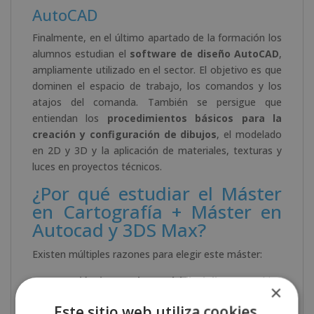
AutoCAD
Finalmente, en el último apartado de la formación los
alumnos estudian el
software de diseño AutoCAD
,
ampliamente utilizado en el sector. El objetivo es que
dominen el espacio de trabajo, los comandos y los
atajos del comanda. También se persigue que
entiendan los
procedimientos básicos para la
creación y configuración de dibujos
, el modelado
en 2D y 3D y la aplicación de materiales, texturas y
luces en proyectos técnicos.
¿Por qué estudiar el Máster
en Cartografía + Máster en
Autocad y 3DS Max?
Existen múltiples razones para elegir este máster:
Formación integral y multidisciplinar
. Combina
×
dos ámbitos altamente demandados: la cartografía
Este sitio web utiliza cookies