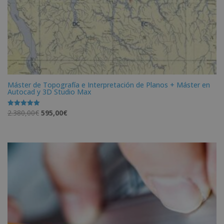
Máster de Topografía e Interpretación de Planos + Máster en
Autocad y 3D Studio Max
El
El
2.380,00
€
595,00
€
Valorado
con
precio
precio
5.00
de 5
original
actual
era:
es:
2.380,00€.
595,00€.