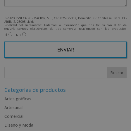
GRUPO ESNECA FORMACIÓN, S.L , CIF: B25825357, Domicilio: C/ Comtessa Elvira 13 -
Altillo 2, 25008 Lleida.
Finalidad del Tratamiento: Tratamos la información que nos facilita con el fin de
enviarle correos electrónicos de tipo comercial relacionado con los productos
ofrecidos y otros tipo de productos que fueran de su interés.
SÍ
NO
Legitimación del tratamiento: Consentimiento del interesado.
Derechos: Puede ejercitar sus derechos identificándose suficientemente, dirigiéndose
a la dirección admin@grupoesneca.com.
Para más información consulte nuestra Política de Privacidad.
Desea recibir información comercial (vía telefónica y/o email):
A
l
t
e
r
Categorías de productos
n
Artes gráficas
a
Artesanal
t
i
Comercial
v
Diseño y Moda
e