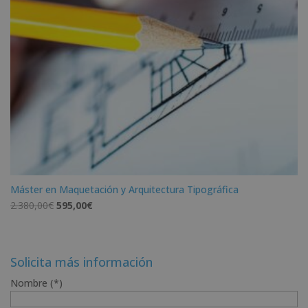
Máster en Maquetación y Arquitectura Tipográfica
El
El
2.380,00
€
595,00
€
precio
precio
original
actual
era:
es:
Solicita más información
2.380,00€.
595,00€.
Nombre (*)