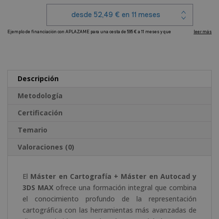
Máster
en
Autocad
y
A
3DS
l
MAX
t
cantidad
e
Descripción
r
Metodología
n
a
Certificación
t
Temario
i
v
Valoraciones (0)
e
:
El
Máster en Cartografía + Máster en Autocad y
3DS MAX
ofrece una formación integral que combina
el conocimiento profundo de la representación
cartográfica con las herramientas más avanzadas de