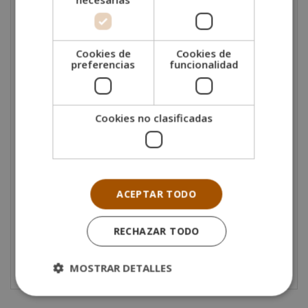
Formar en los procesos de
captación, revelado,
edición y postproducción
tanto de imagen fija
como en movimiento.
Cookies de
Cookies de
Facilitar el dominio de
herramientas
preferencias
funcionalidad
profesionales
.
Enseñar a
planificar y gestionar proyectos
fotográficos
completos, incluyendo briefing,
Cookies no clasificadas
permisos y recursos.
Fomentar la creatividad
, el sentido crítico y la
autonomía profesional.
ACEPTAR TODO
Gracias al enfoque integral de la formación, el curso
no solo te convierte en un
experto en fotografía
digital
, sino que te forma para transmitir estos
RECHAZAR TODO
conocimientos con calidad didáctica y
profesionalismo. ¿A qué esperas? ¡Inscríbete!
MOSTRAR DETALLES