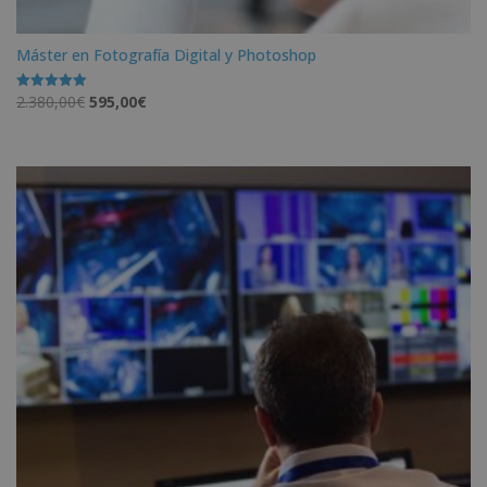
Máster en Fotografía Digital y Photoshop
El
El
2.380,00
€
595,00
€
Valorado
con
precio
precio
5.00
de 5
original
actual
era:
es:
2.380,00€.
595,00€.