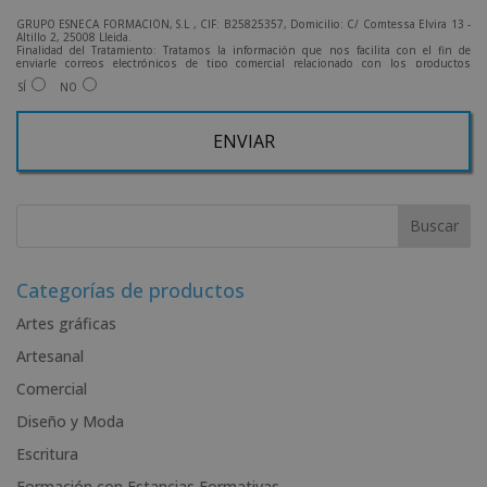
GRUPO ESNECA FORMACIÓN, S.L , CIF: B25825357, Domicilio: C/ Comtessa Elvira 13 -
Altillo 2, 25008 Lleida.
Finalidad del Tratamiento: Tratamos la información que nos facilita con el fin de
enviarle correos electrónicos de tipo comercial relacionado con los productos
ofrecidos y otros tipo de productos que fueran de su interés.
SÍ
NO
Legitimación del tratamiento: Consentimiento del interesado.
Derechos: Puede ejercitar sus derechos identificándose suficientemente, dirigiéndose
a la dirección admin@grupoesneca.com.
Para más información consulte nuestra Política de Privacidad.
Desea recibir información comercial (vía telefónica y/o email):
A
l
t
e
r
Categorías de productos
n
Artes gráficas
a
Artesanal
t
i
Comercial
v
Diseño y Moda
e
Escritura
:
Formación con Estancias Formativas