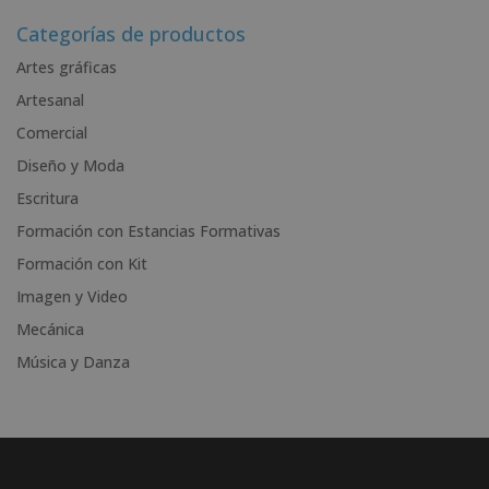
e
r
Categorías de productos
n
Artes gráficas
a
Artesanal
t
i
Comercial
v
Diseño y Moda
e
Escritura
:
Formación con Estancias Formativas
Formación con Kit
Imagen y Video
Mecánica
Música y Danza