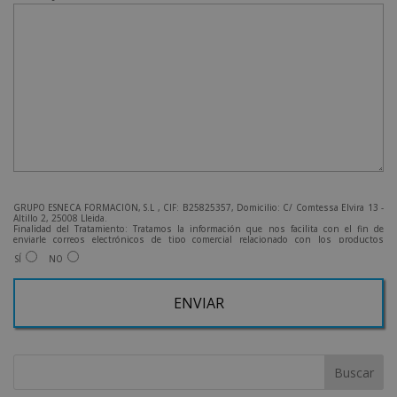
GRUPO ESNECA FORMACIÓN, S.L , CIF: B25825357, Domicilio: C/ Comtessa Elvira 13 -
Altillo 2, 25008 Lleida.
Finalidad del Tratamiento: Tratamos la información que nos facilita con el fin de
enviarle correos electrónicos de tipo comercial relacionado con los productos
ofrecidos y otros tipo de productos que fueran de su interés.
SÍ
NO
Legitimación del tratamiento: Consentimiento del interesado.
Derechos: Puede ejercitar sus derechos identificándose suficientemente, dirigiéndose
a la dirección admin@grupoesneca.com.
Para más información consulte nuestra Política de Privacidad.
Desea recibir información comercial (vía telefónica y/o email):
A
l
t