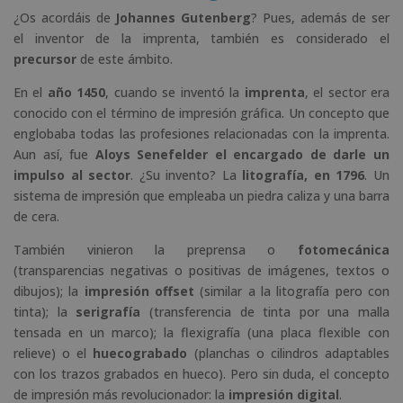
¿Os acordáis de
Johannes Gutenberg
? Pues, además de ser
el inventor de la imprenta, también es considerado el
precursor
de este ámbito.
En el
año 1450
, cuando se inventó la
imprenta
, el sector era
conocido con el término de impresión gráfica. Un concepto que
englobaba todas las profesiones relacionadas con la imprenta.
Aun así, fue
Aloys Senefelder el encargado de darle un
impulso al sector
. ¿Su invento? La
litografía, en 1796
. Un
sistema de impresión que empleaba un piedra caliza y una barra
de cera.
También vinieron la preprensa o
fotomecánica
(transparencias negativas o positivas de imágenes, textos o
dibujos); la
impresión offset
(similar a la litografía pero con
tinta); la
serigrafía
(transferencia de tinta por una malla
tensada en un marco); la flexigrafía (una placa flexible con
relieve) o el
huecograbado
(planchas o cilindros adaptables
con los trazos grabados en hueco). Pero sin duda, el concepto
de impresión más revolucionador: la
impresión digital
.