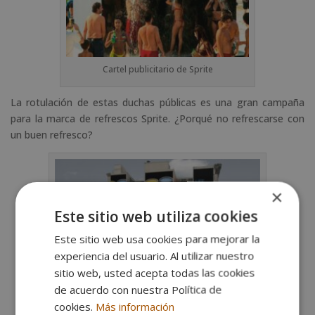
Cartel publicitario de Sprite
La rotulación de estas duchas públicas es una gran campaña
para la marca de refrescos Sprite. ¿Porqué no refrescarse con
un buen refresco?
×
Este sitio web utiliza cookies
Este sitio web usa cookies para mejorar la
experiencia del usuario. Al utilizar nuestro
sitio web, usted acepta todas las cookies
de acuerdo con nuestra Política de
cookies.
Más información
Cartel publicitario Coops Paints