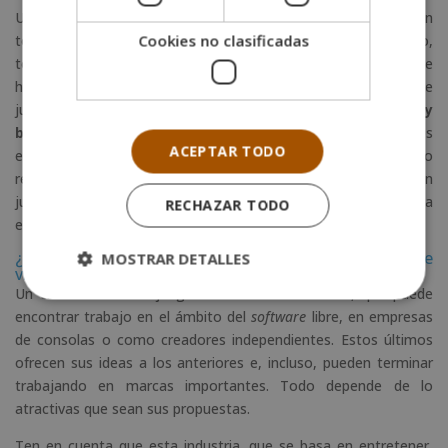
Una vez que has conseguido crear un
software
inicial
, con
Cookies no clasificadas
todas las características informáticas que el equipo ha decidido,
toca probarlo. El
periodo de prueba
determinará si hay que
hacer nuevos retoques, cambiar aspectos gráficos o de
jugabilidad, etc. Las etapas de
pruebas se dividen en
alpha
y
beta
. Las primeras hacen referencia a la corrección de defectos
ACEPTAR TODO
evidentes o graves, después de que el grupo de desarrollo
revise el juego. Durante la etapa beta, en la que participan
jugadores externos a los fabricantes, se tiene en cuenta la
RECHAZAR TODO
experiencia del juego y errores menores.
¿Qué salidas profesionales ofrece la creación de
MOSTRAR DETALLES
videojuegos?
Un creador de videojuegos es un
desarrollador
, que puede
encontrar trabajo en el ámbito del
software
libre, en empresas
de consolas o como creadores independientes. Estos últimos
ofrecen sus ideas a los anteriores e, incluso, pueden terminar
trabajando en marcas importantes. Todo depende de lo
atractivas que sean sus propuestas.
Ten en cuenta que esta industria, que se basa en entretener,