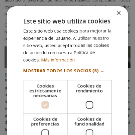
estos puntos terminan por delimitar el interés del comprador,
×
por adquirir o no una segunda entrega del mismo.
Este sitio web utiliza cookies
Ciertas empresas contratan a
jugadores profesionales
para
Este sitio web usa cookies para mejorar la
buscar una opinión y, en ese caso, escuchar ideas nuevas que
experiencia del usuario. Al utilizar nuestro
puedan atraer más.
sitio web, usted acepta todas las cookies
de acuerdo con nuestra Política de
cookies.
Más información
MOSTRAR TODOS LOS SOCIOS
(5) →
El desarrollo de los videojuegos
El desarrollo de los videojuegos hace referencia a las
fases de
Cookies
Cookies de
producción
. En este aspecto, a todo el equipo se le atribuye
estrictamente
rendimiento
un determinado periodo de tiempo para llevar a cabo tareas
necesarias
fundamentales. Entre las distintas etapas del desarrollo
encontramos, además del
diseño, la planificación, la
producción, las pruebas y su mantenimiento
. En función
Cookies de
Cookies de
de lo que queramos crear, todas estas etapas pueden llegar a
preferencias
funcionalidad
alargarse meses.