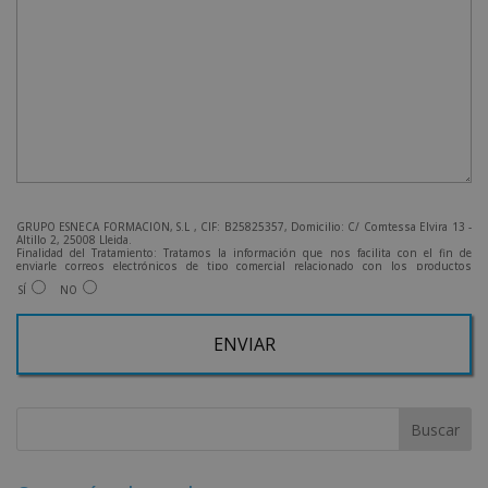
GRUPO ESNECA FORMACIÓN, S.L , CIF: B25825357, Domicilio: C/ Comtessa Elvira 13 -
Altillo 2, 25008 Lleida.
Finalidad del Tratamiento: Tratamos la información que nos facilita con el fin de
enviarle correos electrónicos de tipo comercial relacionado con los productos
ofrecidos y otros tipo de productos que fueran de su interés.
SÍ
NO
Legitimación del tratamiento: Consentimiento del interesado.
Derechos: Puede ejercitar sus derechos identificándose suficientemente, dirigiéndose
a la dirección admin@grupoesneca.com.
Para más información consulte nuestra Política de Privacidad.
Desea recibir información comercial (vía telefónica y/o email):
A
l
t
e
r