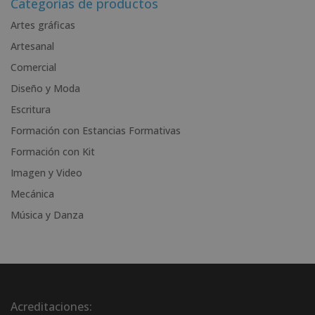
Categorías de productos
n
Artes gráficas
a
Artesanal
t
i
Comercial
v
Diseño y Moda
e
Escritura
:
Formación con Estancias Formativas
Formación con Kit
Imagen y Video
Mecánica
Música y Danza
Acreditaciones: