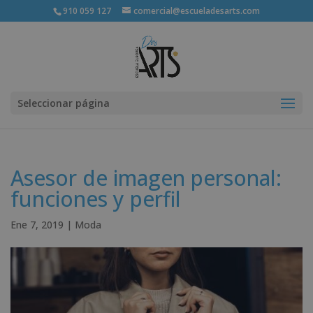
910 059 127
comercial@escueladesarts.com
Seleccionar página
Asesor de imagen personal:
funciones y perfil
Ene 7, 2019
|
Moda