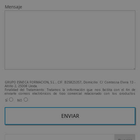
Mensaje
GRUPO ESNECA FORMACIÓN, S.L , CIF: B25825357, Domicilio: C/ Comtessa Elvira 13 -
Altillo 2, 25008 Lleida.
Finalidad del Tratamiento: Tratamos la información que nos facilita con el fin de
enviarle correos electrónicos de tipo comercial relacionado con los productos
ofrecidos y otros tipo de productos que fueran de su interés.
SÍ
NO
Legitimación del tratamiento: Consentimiento del interesado.
Derechos: Puede ejercitar sus derechos identificándose suficientemente, dirigiéndose
a la dirección admin@grupoesneca.com.
Para más información consulte nuestra Política de Privacidad.
Desea recibir información comercial (vía telefónica y/o email):
A
l