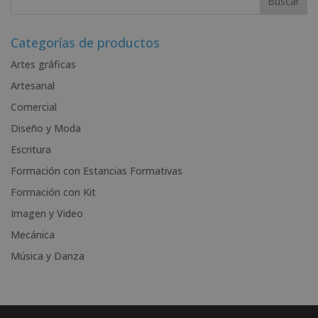
t
e
r
Categorías de productos
n
Artes gráficas
a
Artesanal
t
i
Comercial
v
Diseño y Moda
e
Escritura
:
Formación con Estancias Formativas
Formación con Kit
Imagen y Video
Mecánica
Música y Danza