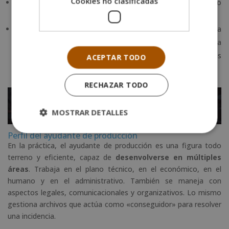
Cookies no clasificadas
En consecuencia, ayudar a la gestión y el aprovechamiento
de las partidas presupuestarias contempladas.
Colaborar con
el productor
en el cumplimiento y la
adecuación a las normas legales existentes. Esto afecta a
ámbitos tan dispares como la prevención de riesgos, las
ACEPTAR TODO
decisiones de género y la ley de protección de datos.
RECHAZAR TODO
MOSTRAR DETALLES
Perfil del ayudante de producción
En la práctica, el ayudante de producción es una figura todo
terreno y eficiente, capaz de
desenvolverse en múltiples
áreas
. Trabaja en el plano técnico, en el económico, en el
humano y en el administrativo. También se maneja con
aspectos legales, comunicacionales y organizativos. Lo mismo
gestiona archivos que actúa como «conseguidor» para resolver
una incidencia.