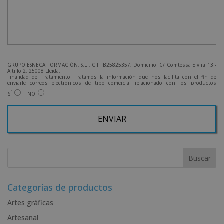
GRUPO ESNECA FORMACIÓN, S.L , CIF: B25825357, Domicilio: C/ Comtessa Elvira 13 -
Altillo 2, 25008 Lleida.
Finalidad del Tratamiento: Tratamos la información que nos facilita con el fin de
enviarle correos electrónicos de tipo comercial relacionado con los productos
ofrecidos y otros tipo de productos que fueran de su interés.
SÍ
NO
Legitimación del tratamiento: Consentimiento del interesado.
Derechos: Puede ejercitar sus derechos identificándose suficientemente, dirigiéndose
a la dirección admin@grupoesneca.com.
Para más información consulte nuestra Política de Privacidad.
Desea recibir información comercial (vía telefónica y/o email):
A
l
t
e
r
Categorías de productos
n
Artes gráficas
a
Artesanal
t