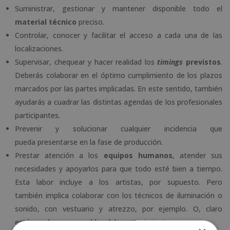
Suministrar, gestionar y mantener disponible todo el
material técnico
preciso.
Controlar, conocer y facilitar el acceso a cada una de las
localizaciones.
Supervisar, chequear y hacer realidad los
timings
previstos
.
Deberás colaborar en el óptimo cumplimiento de los plazos
marcados por las partes implicadas. En este sentido, también
ayudarás a cuadrar las distintas agendas de los profesionales
participantes.
Prevenir y solucionar cualquier incidencia que
pueda presentarse en la fase de producción.
Prestar atención a los
equipos humanos
, atender sus
necesidades y apoyarlos para que todo esté bien a tiempo.
Esta labor incluye a los artistas, por supuesto. Pero
también implica colaborar con los técnicos de iluminación o
sonido, con vestuario y atrezzo, por ejemplo. O, claro
está, con los responsables del mantenimiento.