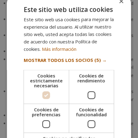
×
Organizar y optimizar la visibilidad, distribución y notoriedad
Este sitio web utiliza cookies
del producto audiovisual obtenido.
Este sitio web usa cookies para mejorar la
Colaborar con el productor en la definición del plan de
experiencia del usuario. Al utilizar nuestro
producción y en su ejecución práctica.
sitio web, usted acepta todas las cookies
Realizar las
citaciones
de personal, gestionar las
de acuerdo con nuestra Política de
acreditaciones y obtener los permisos requeridos.
cookies.
Más información
Organizar el archivo de la documentación utilizada.
Reunir el material audiovisual y técnico preciso. Te
MOSTRAR TODOS LOS SOCIOS
(5) →
encargarás de obtener los vehículos, los alojamientos, el
avituallamiento para los profesionales o los equipos de
Cookies
Cookies de
estrictamente
rendimiento
posproducción, por ejemplo.
necesarias
Asistir a etapas técnicas, como las grabaciones, los
montajes y los directos. Tu cometido siempre será aportar
todo lo que haga falta.
Cookies de
Cookies de
preferencias
funcionalidad
Contribuir en la gestión y la administración de las dietas.
Realizar pequeños pagos dentro del presupuesto de
producción existente.