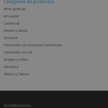
r
Categorías de productos
n
Artes gráficas
a
Artesanal
t
i
Comercial
v
Diseño y Moda
e
Escritura
:
Formación con Estancias Formativas
Formación con Kit
Imagen y Video
Mecánica
Música y Danza
Acreditaciones: