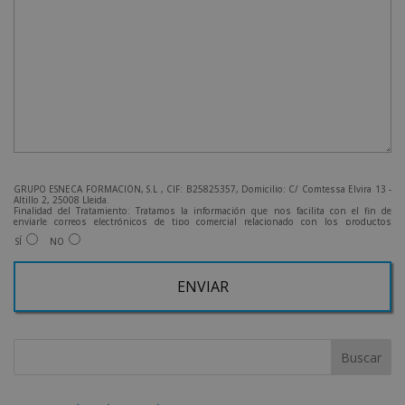
GRUPO ESNECA FORMACIÓN, S.L , CIF: B25825357, Domicilio: C/ Comtessa Elvira 13 -
Altillo 2, 25008 Lleida.
Finalidad del Tratamiento: Tratamos la información que nos facilita con el fin de
enviarle correos electrónicos de tipo comercial relacionado con los productos
ofrecidos y otros tipo de productos que fueran de su interés.
SÍ
NO
Legitimación del tratamiento: Consentimiento del interesado.
Derechos: Puede ejercitar sus derechos identificándose suficientemente, dirigiéndose
a la dirección admin@grupoesneca.com.
Para más información consulte nuestra Política de Privacidad.
Desea recibir información comercial (vía telefónica y/o email):
A
l
t
e