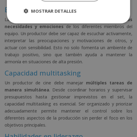
Empatía
MOSTRAR DETALLES
La empatía es crucial para
comprender y conectar con las
necesidades y emociones
de los diferentes miembros del
equipo. Un productor debe ser capaz de escuchar activamente,
interpretar las preocupaciones y motivaciones de otros, y
actuar con sensibilidad. Esto no solo fomenta un ambiente de
trabajo positivo, sino que también ayuda a mantener la
armonía en situaciones de alta presión.
Capacidad multitasking
Un productor de cine debe manejar
múltiples tareas de
manera simultánea
. Desde coordinar horarios y supervisar
presupuestos hasta gestionar imprevistos en el set, la
capacidad multitasking es esencial. Ser organizado y priorizar
adecuadamente permite mantener el control sobre los
diferentes aspectos de la producción sin perder el foco en los
objetivos principales.
Habilidades en liderazgo