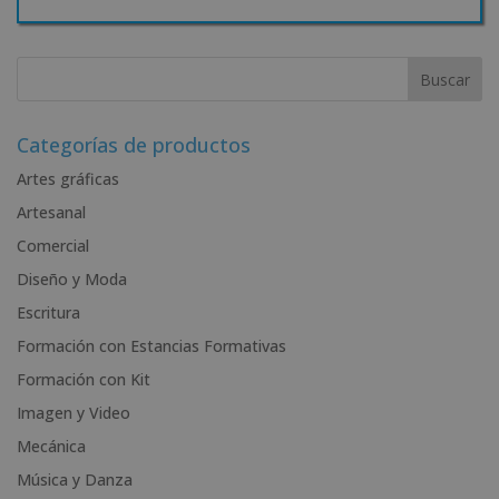
A
l
t
e
r
Categorías de productos
n
Artes gráficas
a
Artesanal
t
i
Comercial
v
Diseño y Moda
e
Escritura
:
Formación con Estancias Formativas
Formación con Kit
Imagen y Video
Mecánica
Música y Danza