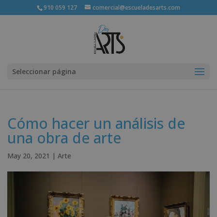
910 059 127
comercial@escueladesarts.com
Seleccionar página
Cómo hacer un análisis de
una obra de arte
May 20, 2021
|
Arte