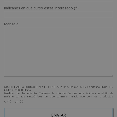
Indícanos en qué curso estás interesado (*)
Mensaje
GRUPO ESNECA FORMACIÓN, S.L , CIF: B25825357, Domicilio: C/ Comtessa Elvira 13 -
Altillo 2, 25008 Lleida.
Finalidad del Tratamiento: Tratamos la información que nos facilita con el fin de
enviarle correos electrónicos de tipo comercial relacionado con los productos
ofrecidos y otros tipo de productos que fueran de su interés.
SÍ
NO
Legitimación del tratamiento: Consentimiento del interesado.
Derechos: Puede ejercitar sus derechos identificándose suficientemente, dirigiéndose
a la dirección admin@grupoesneca.com.
Para más información consulte nuestra Política de Privacidad.
Desea recibir información comercial (vía telefónica y/o email):