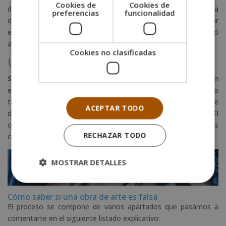
Cookies de
Cookies de
dependerá de su personalidad y de los cuidados que le haya
preferencias
funcionalidad
dado a la obra. Los expertos determinan el precio tras realizar
el pertinente estudio sobre la vida de quien la adquirió
anteriormente.
Cookies no clasificadas
Un conjunto de factores
Su estado o su valor histórico
son cuestiones que aumentan
el valor. Que proceda del mercado primario o secundario
también. La posible valoración técnica y la búsqueda de
ACEPTAR TODO
documentos acreditativos suelen encarecer el precio. El
objetivo no es otro que el de equilibrar los aspectos
RECHAZAR TODO
comentados.
MOSTRAR DETALLES
Cómo saber si una obra de arte es falsa
El proceso se compone de varios apartados que pasamos a
comentarte en el siguiente listado explicativo: