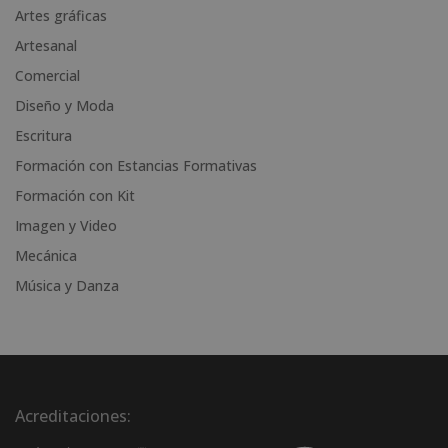
n
Artes gráficas
a
Artesanal
t
i
Comercial
v
Diseño y Moda
e
Escritura
:
Formación con Estancias Formativas
Formación con Kit
Imagen y Video
Mecánica
Música y Danza
Acreditaciones: