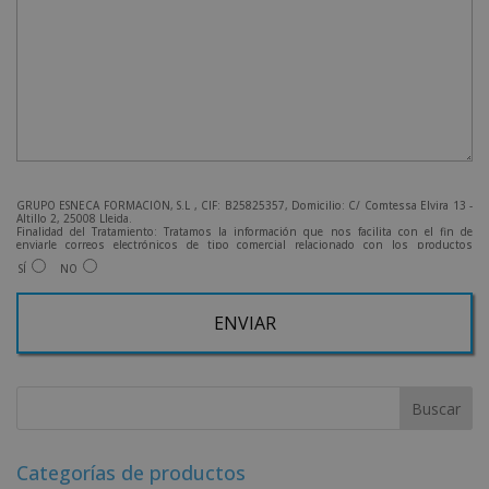
GRUPO ESNECA FORMACIÓN, S.L , CIF: B25825357, Domicilio: C/ Comtessa Elvira 13 -
Altillo 2, 25008 Lleida.
Finalidad del Tratamiento: Tratamos la información que nos facilita con el fin de
enviarle correos electrónicos de tipo comercial relacionado con los productos
ofrecidos y otros tipo de productos que fueran de su interés.
SÍ
NO
Legitimación del tratamiento: Consentimiento del interesado.
Derechos: Puede ejercitar sus derechos identificándose suficientemente, dirigiéndose
a la dirección admin@grupoesneca.com.
Para más información consulte nuestra Política de Privacidad.
Desea recibir información comercial (vía telefónica y/o email):
A
l
t
e
r
Categorías de productos