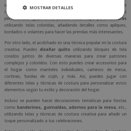
utilizando patrones personalizados, agregando detalles como
MOSTRAR DETALLES
caras bordadas, ropa hecha a medida y accesorios para darles
personalidad. Igualmente, puedes hacer
ropa para niños/as
utilizando telas coloridas, añadiendo detalles como apliques,
bordados o volantes para hacer las prendas más interesantes.
Por otro lado, el acolchado es una técnica popular en la costura
creativa. Puedes
diseñar quilts
utilizando bloques de tela
cosidos juntos de diversas maneras para crear patrones
complejos y coloridos. Con esto puedes crear accesorios para
el hogar como manteles individuales, caminos de mesa,
cortinas, fundas de cojín, y más. Así, puedes jugar con
diferentes telas y técnicas de costura para personalizar estos
elementos según tu estilo y decoración del hogar.
Incluso se pueden hacer decoraciones temáticas para fiestas
como
banderines, guirnaldas, adornos para la mesa
, etc.,
utilizando telas y técnicas de costura creativa para añadir un
toque personalizado a tus celebraciones.