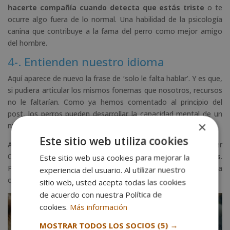
hacerte compañía cuando detecta que estás triste
o te
ocurre algo fuera de lo normal. Una habilidad de la psicología
canina que contribuye a la fama del perro como mejor amigo
del hombre.
4-. Entienden nuestro idioma
Aquí aparece de nuevo la frase de ‘solo le falta hablar’. Y es que,
si pudiera articular los mismos fonemas que nosotros, recursos
no le faltarían. Como ya hemos comentado al principio del
post, los perros pueden desarrollar la capacidad mental de un
×
niño de dos años.
Este sitio web utiliza cookies
Además, las razas de perros más inteligentes, como el Border
Collie, son capaces de
almacenar desde 200 a 250 palabras
.
Este sitio web usa cookies para mejorar la
Por eso, saben qué significa salchicha, ‘a la cama’ o ‘vamos a la
experiencia del usuario. Al utilizar nuestro
calle’.
sitio web, usted acepta todas las cookies
de acuerdo con nuestra Política de
cookies.
Más información
MOSTRAR TODOS LOS SOCIOS
(5) →