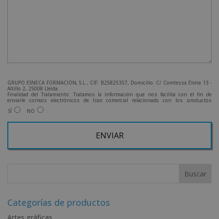
GRUPO ESNECA FORMACIÓN, S.L , CIF: B25825357, Domicilio: C/ Comtessa Elvira 13 -
Altillo 2, 25008 Lleida.
Finalidad del Tratamiento: Tratamos la información que nos facilita con el fin de
enviarle correos electrónicos de tipo comercial relacionado con los productos
ofrecidos y otros tipo de productos que fueran de su interés.
SÍ
NO
Legitimación del tratamiento: Consentimiento del interesado.
Derechos: Puede ejercitar sus derechos identificándose suficientemente, dirigiéndose
a la dirección admin@grupoesneca.com.
Para más información consulte nuestra Política de Privacidad.
Desea recibir información comercial (vía telefónica y/o email):
A
l
t
e
r
Categorías de productos
n
Artes gráficas