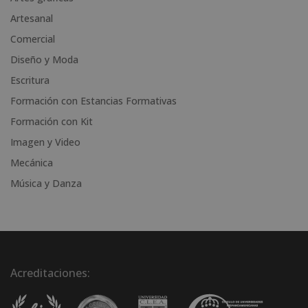
a
Artesanal
t
i
Comercial
v
Diseño y Moda
e
Escritura
:
Formación con Estancias Formativas
Formación con Kit
Imagen y Video
Mecánica
Música y Danza
Acreditaciones: