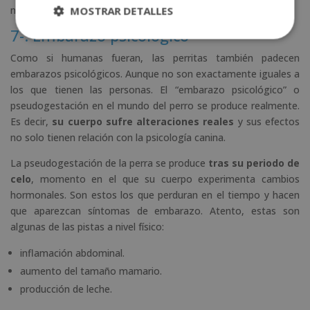
MOSTRAR DETALLES
negativamente en ellos.
7-. Embarazo psicológico
Como si humanas fueran, las perritas también padecen
embarazos psicológicos. Aunque no son exactamente iguales a
los que tienen las personas. El “embarazo psicológico” o
pseudogestación en el mundo del perro se produce realmente.
Es decir,
su cuerpo sufre alteraciones reales
y sus efectos
no solo tienen relación con la psicología canina.
La pseudogestación de la perra se produce
tras su periodo de
celo
, momento en el que su cuerpo experimenta cambios
hormonales. Son estos los que perduran en el tiempo y hacen
que aparezcan síntomas de embarazo. Atento, estas son
algunas de las pistas a nivel físico:
inflamación abdominal.
aumento del tamaño mamario.
producción de leche.