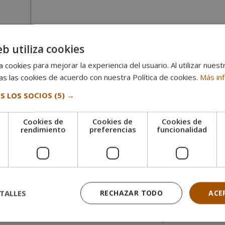
eb utiliza cookies
animal
 cookies para mejorar la experiencia del usuario. Al utilizar nuest
s las cookies de acuerdo con nuestra Política de cookies.
Más in
l perfil del educador canino
S LOS SOCIOS
(5) →
a ejercer de educador canino o
ser adiestrador de perros
, debes ten
Cookies de
Cookies de
Cookies de
esta es tu pasión y quieres dedicarte a ello,
revisa si cumples con e
e
rendimiento
preferencias
funcionalidad
r educador o adiestrador. Para lograr conectar con ellos y
cons
 y empeño. Si no estás dispuesto a ello, mejor ve pensando en otro o
TALLES
RECHAZAR TODO
ACE
ento canino
, pero recuerda que a tus futuros clientes les ocurre ju
 no conocen tan a fondo el mundo canino es muy necesario.
Trata