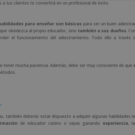
 a tus clientes te convertirá en un profesional de éxito.
abilidades para enseñar son básicas
para ser un buen adiestrad
o que obedezca al propio educador, sino
también a sus dueños
. Co
ender el funcionamiento del adiestramiento. Todo ello a través 
debe tener mucha paciencia. Además, debe ser muy consciente de que
étodos.
r
s, también deberás estar dispuesto a adquirir algunas habilidades n
rmación
de educador canino o vayas ganando
experiencia
, l