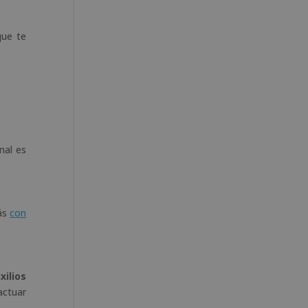
que te
nal es
rás
con
xilios
actuar