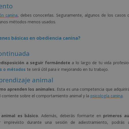
ento
ón canina
, debes conocerlas. Seguramente, algunos de los casos 
algunos métodos menos usados.
denes básicas en obediencia canina?
continuada
edisposición a seguir formándote
a lo largo de tu vida profesio
as o métodos
te será útil para ir mejorando en tu trabajo.
prendizaje animal
mo aprenden los animales
. Esta es una competencia que adquiri
l corriente sobre el comportamiento animal y la
psicología canina
.
 animal es básico
. Además, deberás formarte en
primeros au
r imprevisto durante una sesión de adiestramiento, podrás 