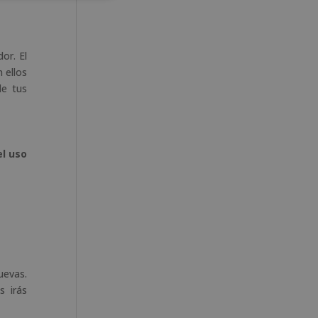
or. El
n ellos
de tus
el uso
uevas.
as irás