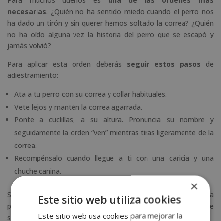
Para muchos dueños es
una de las órdenes más
necesarias
. ¿Quién no ha sentido miedo cuando el perro nos
ha dado un tirón y sin querer hemos soltado la correa? ¿Quién
no ha oído alguna vez la historia del perro que se escapó y
jamás volvió?
Para aplicar esta orden deberás
seguir estos pasos
de
adiestramiento:
Ata a tu perro con su correa y collar habituales.
Vete lejos y mantén la correa agarrada.
Ponte a cuclillas, a su altura. Pronuncia su nombre y
seguidamente la orden “ven” mientras tiras ligeramente de la
correa.
Recompénsalo cuando llegue a ti con una caricia y una
chuche canina.
×
Seguramente, llegará un momento en el que creerás que ya
Este sitio web utiliza cookies
podéis desprenderos de la correa. Cuando ocurra, asegúrate de
Este sitio web usa cookies para mejorar la
seguir practicando en un lugar seguro.