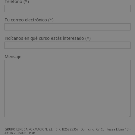
Teléfono (*)
Tu correo electrónico (*)
Indícanos en qué curso estás interesado (*)
Mensaje
GRUPO ESNECA FORMACIÓN, S.L , CIF: B25825357, Domicilio: C/ Comtessa Elvira 13 -
Altillo 2, 25008 Lleida.