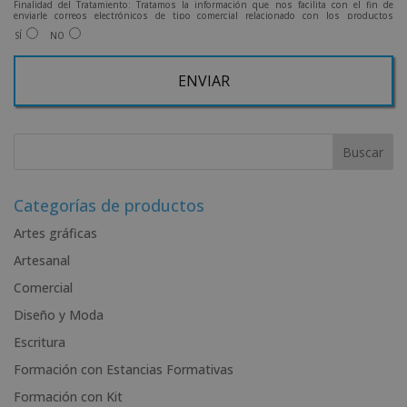
Finalidad del Tratamiento: Tratamos la información que nos facilita con el fin de
enviarle correos electrónicos de tipo comercial relacionado con los productos
ofrecidos y otros tipo de productos que fueran de su interés.
SÍ
NO
Legitimación del tratamiento: Consentimiento del interesado.
Derechos: Puede ejercitar sus derechos identificándose suficientemente, dirigiéndose
a la dirección admin@grupoesneca.com.
Para más información consulte nuestra Política de Privacidad.
Desea recibir información comercial (vía telefónica y/o email):
A
l
t
e
r
Categorías de productos
n
Artes gráficas
a
Artesanal
t
i
Comercial
v
Diseño y Moda
e
Escritura
:
Formación con Estancias Formativas
Formación con Kit