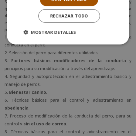
Se trata de una titulación con una carga lectiva de
300 horas
y
que puedes
estudiar online
(a través del campus virtual)
o a
distancia
(con los materiales formativos en físico). Su plan de
RECHAZAR TODO
estudios destaca por la especialización de los contenidos,
pudiendo desarrollar tus conocimientos en:
MOSTRAR DETALLES
Comportamiento social
y bases morfológicas de la
conducta en el perro.
Selección del perro para diferentes utilidades.
Factores básicos modificadores de la conducta
y
principios para su modificación a través del aprendizaje.
Seguridad y autoprotección en el adiestramiento básico y
manejo de perros.
Bienestar canino
.
Técnicas básicas para el control y adiestramiento en
obediencia
.
Proceso de modificación de la conducta del perro, para su
control y
sin el uso de correa
.
Técnicas básicas para el control y adiestramiento en el