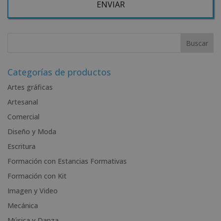
Desea recibir información comercial (vía telefónica y/o email):
A
l
t
e
r
Categorías de productos
n
Artes gráficas
a
Artesanal
t
i
Comercial
v
Diseño y Moda
e
Escritura
:
Formación con Estancias Formativas
Formación con Kit
Imagen y Video
Mecánica
Música y Danza