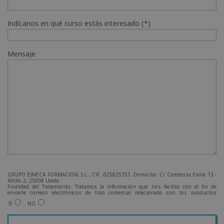
Indícanos en qué curso estás interesado (*)
Mensaje
GRUPO ESNECA FORMACIÓN, S.L , CIF: B25825357, Domicilio: C/ Comtessa Elvira 13 -
Altillo 2, 25008 Lleida.
Finalidad del Tratamiento: Tratamos la información que nos facilita con el fin de
enviarle correos electrónicos de tipo comercial relacionado con los productos
ofrecidos y otros tipo de productos que fueran de su interés.
SÍ
NO
Legitimación del tratamiento: Consentimiento del interesado.
Derechos: Puede ejercitar sus derechos identificándose suficientemente, dirigiéndose
a la dirección admin@grupoesneca.com.
Para más información consulte nuestra Política de Privacidad.