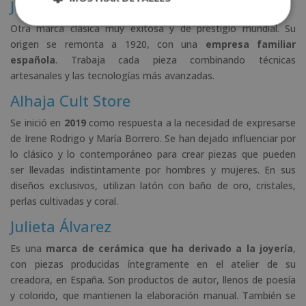
Joyería Tous
Otra marca clásica muy exitosa y de prestigio mundial. Su
origen se remonta a 1920, con una
empresa familiar
española
. Trabaja cada pieza combinando técnicas
artesanales y las tecnologías más avanzadas.
Alhaja Cult Store
Se inició en
2019
como respuesta a la necesidad de expresarse
de Irene Rodrigo y María Borrero. Se han dejado influenciar por
lo clásico y lo contemporáneo para crear piezas que pueden
ser llevadas indistintamente por hombres y mujeres. En sus
diseños exclusivos, utilizan latón con baño de oro, cristales,
perlas cultivadas y coral.
Julieta Álvarez
Es una
marca de cerámica que ha derivado a la joyería
,
con piezas producidas íntegramente en el atelier de su
creadora, en España. Son productos de autor, llenos de poesía
y colorido, que mantienen la elaboración manual. También se