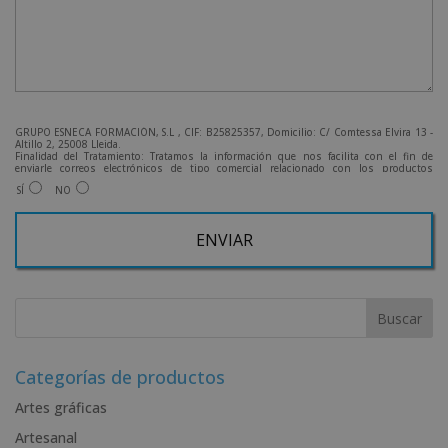
GRUPO ESNECA FORMACIÓN, S.L , CIF: B25825357, Domicilio: C/ Comtessa Elvira 13 -
Altillo 2, 25008 Lleida.
Finalidad del Tratamiento: Tratamos la información que nos facilita con el fin de
enviarle correos electrónicos de tipo comercial relacionado con los productos
ofrecidos y otros tipo de productos que fueran de su interés.
SÍ
NO
Legitimación del tratamiento: Consentimiento del interesado.
Derechos: Puede ejercitar sus derechos identificándose suficientemente, dirigiéndose
a la dirección admin@grupoesneca.com.
Para más información consulte nuestra Política de Privacidad.
Desea recibir información comercial (vía telefónica y/o email):
A
l
t
e
r
Categorías de productos
n
Artes gráficas
a
Artesanal
t