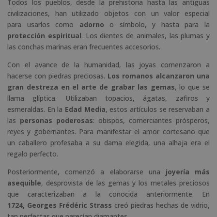
Todos los pueblos, desde la prehistoria hasta las antiguas
civilizaciones, han utilizado objetos con un valor especial
para usarlos como
adorno
o símbolo, y hasta para la
protección espiritual
. Los dientes de animales, las plumas y
las conchas marinas eran frecuentes accesorios.
Con el avance de la humanidad, las joyas comenzaron a
hacerse con piedras preciosas.
Los romanos alcanzaron una
gran destreza en el arte de grabar las gemas
, lo que se
llama glíptica. Utilizaban topacios, ágatas, zafiros y
esmeraldas. En la
Edad Media
, estos artículos se reservaban a
las
personas poderosas
: obispos, comerciantes prósperos,
reyes y gobernantes. Para manifestar el amor cortesano que
un caballero profesaba a su dama elegida, una alhaja era el
regalo perfecto.
Posteriormente, comenzó a elaborarse una
joyería más
asequible
, desprovista de las gemas y los metales preciosos
que caracterizaban a la conocida anteriormente. En
1724, Georges Frédéric Strass
creó piedras hechas de vidrio,
tan perfectas que parecían diamantes.