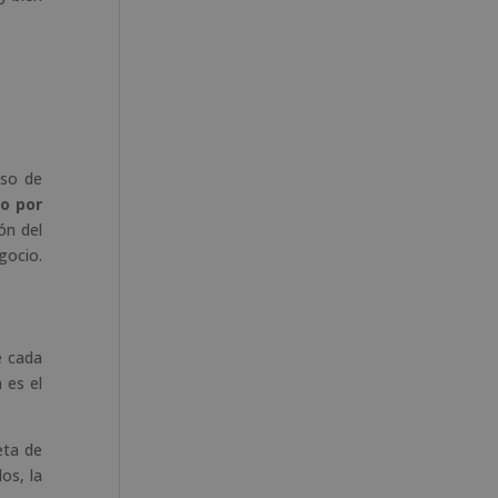
eso de
do por
ón del
gocio.
e cada
 es el
eta de
os, la