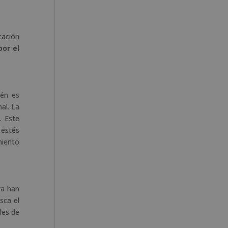
cación
por el
ién es
al. La
. Este
 estés
miento
ya han
sca el
les de