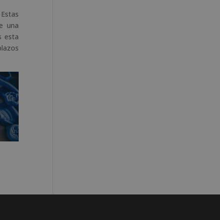
 Estas
te una
s esta
plazos