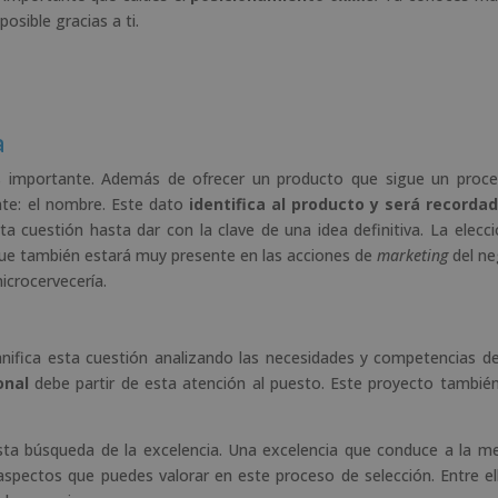
posible gracias a ti.
a
s importante. Además de ofrecer un producto que sigue un proc
nte: el nombre. Este dato
identifica al producto y será recorda
sta cuestión hasta dar con la clave de una idea definitiva. La elecci
que también estará muy presente en las acciones de
marketing
del ne
icrocervecería.
nifica esta cuestión analizando las necesidades y competencias d
onal
debe partir de esta atención al puesto. Este proyecto también
sta búsqueda de la excelencia. Una excelencia que conduce a la m
 aspectos que puedes valorar en este proceso de selección. Entre ell