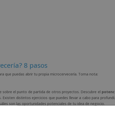
ecería? 8 pasos
ara que puedas abrir tu propia microcervecería. Toma nota:
 sobre el punto de partida de otros proyectos. Descubre el
potenc
as. Existen distintos ejercicios que puedes llevar a cabo para profund
cuáles son las oportunidades potenciales de tu idea de negocio.
ncontrarás en el camino
. Del mismo modo, concreta cuáles ser