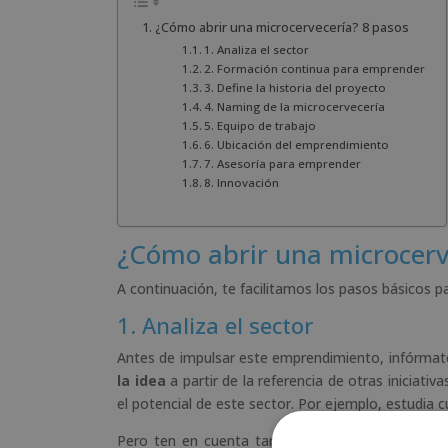
¿Cómo abrir una microcervecería? 8 pasos
1. Analiza el sector
2. Formación continua para emprender
3. Define la historia del proyecto
4. Naming de la microcervecería
5. Equipo de trabajo
6. Ubicación del emprendimiento
7. Asesoría para emprender
8. Innovación
¿Cómo abrir una microcerv
A continuación, te facilitamos los pasos básicos p
1. Analiza el sector
Antes de impulsar este emprendimiento, infórmate
la idea
a partir de la referencia de otras iniciativ
el potencial de este sector. Por ejemplo, estudia 
Pero ten en cuenta también
qué obstáculos e