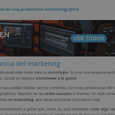
pas de una producción cinematográfica
ancia del marketing
iovisual debe tener clara su
estrategia
. En sí es una empresa dedi
s, siendo su objetivo
entretener a la gente
.
 han podido realizar ciertos convenios con otras productoras del s
e podemos disponer de las
redes sociales
e Internet. En este senti
rtos en marketing
, que sepan posicionar el producto final.
onstantemente a gente que, como tú, está deseando
crear algo n
un anuncio publicitario existe un amplio equipo de personas que pre