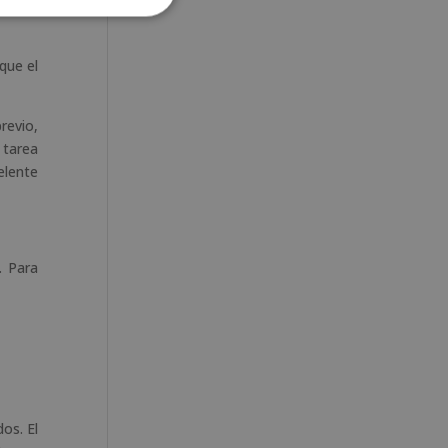
por lo
que el
previo,
tarea
elente
. Para
os. El