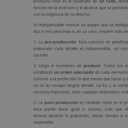
producto final es el resultado de
un todo
, dond
función de la inversión y el alcance que se prete
con la exigencia de su director.
Es indispensable montar un equipo que se dedique
dos o tres personas o, en su caso, requerir más de
1. La
pre-producción
. Esta consiste en planifi
preparado cada detalle es indispensable, así c
suceder.
2. Llega el momento de
producir
. Todos los e
estableció
un orden adecuado
de cada elemento 
conocer a la perfección lo que tienen que hacer y 
no se les escape ningún detalle. La luz y el soni
necesita improvisar, ante cualquier imprevisto, to
3. La
post-producción
es también clave en el pr
esta puede durar igual o, incluso, más que e
errores durante la grabación, dando tiempo a su
respetable.