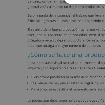
La dirección de la misma tiene que ver con el al
general verás al mando un director o productor. 
Bajo la punta de la pirámide, el trabajo que llev
éxito se logra tras buenas producciones, siendo el 
El secreto de la buena producción tiene que ver c
adecuado al contexto de la sociedad. Pero si s
obligatoria para cualquier productora. De esta fo
obra, que atraiga al mayor número de personas.
¿Cómo se hace una producc
Cada obra audiovisual se realiza de manera disti
empezar, son importantes
tres aspectos fund
El director o productor la misma debe tener en
Seguidamente hay que analizar
la logística
, es
Por último, se especifica el momento de la acci
La producción debe seguir
unos pasos específic