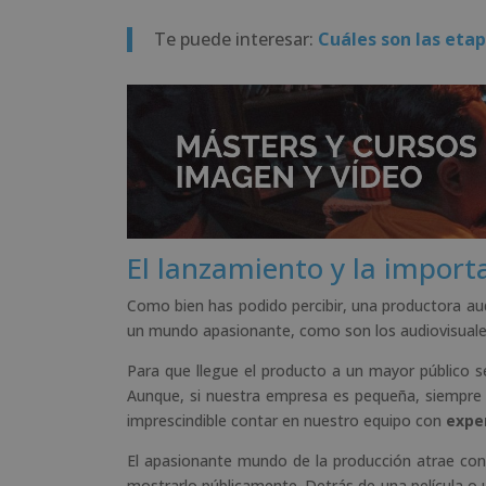
Te puede interesar:
Cuáles son las eta
El lanzamiento y la import
Como bien has podido percibir, una productora aud
un mundo apasionante, como son los audiovisuale
Para que llegue el producto a un mayor público se
Aunque, si nuestra empresa es pequeña, siempr
imprescindible contar en nuestro equipo con
expe
El apasionante mundo de la producción atrae c
mostrarlo públicamente. Detrás de una película o 