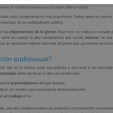
cance y el tamaño que ha adquirido. Si la productora es pequeña, 
A veces en la misma persona se recogen ambos cargos.
a a cabo cada componente es muy importante. Debes tener en cuenta 
resultado de un multitudinario público.
on las
expectativas de la gente
. Para esto, se realiza un estudio 
e tiene en cuenta la alta competencia que existe,
innovar
es una 
rma, es necesario realizar una serie de pasos que garanticen una exc
ión audiovisual?
nta. No es lo mismo crear una película a una serie o un reportaje
amentales
antes de llevar a cabo una producción:
 cuenta
el presupuesto
del que dispone.
 decir, los medios para materializar dicha producción.
ón;
el trabajo
en sí.
os
, una vez cumplimentados los aspectos anteriormente mencionad