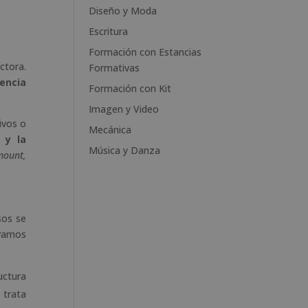
e
Diseño y Moda
:
Escritura
Formación con Estancias
ctora.
Formativas
encia
Formación con Kit
Imagen y Video
ivos o
Mecánica
 y la
Música y Danza
mount,
sos se
 vamos
uctura
 trata