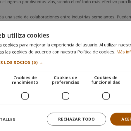
a el ingreso por distintas vías, siendo el método más efectivo para ll
a una serie de colaboraciones entre industrias semejantes. Pueden
es de televisión, etc.
aliza entre distintas productoras, creando una red o compañía. Est
eb utiliza cookies
 una pequeña productora y una compañía más grande.
 cookies para mejorar la experiencia del usuario. Al utilizar nuest
s las cookies de acuerdo con nuestra Política de cookies.
Más in
áfica
S LOS SOCIOS
(5) →
ductora de cine?
Cookies de
Cookies de
Cookies de
e
rendimiento
preferencias
funcionalidad
productora, pero ¿y si esta alcanza dimensiones enormes? Exist
TALLES
RECHAZAR TODO
ACE