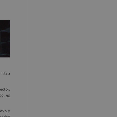
cada a
ector.
do, es
uevo
y
tenden