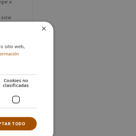
egar a
 estar
×
e caso
ro sitio web,
formación
Cookies no
clasificadas
en
tres
PTAR TODO