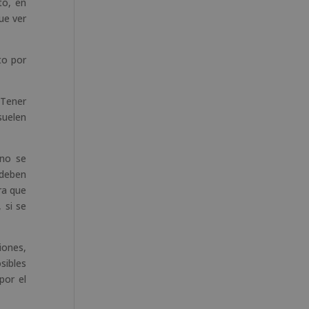
to, en
ue ver
to por
 Tener
suelen
 no se
 deben
ra que
 si se
iones,
sibles
por el