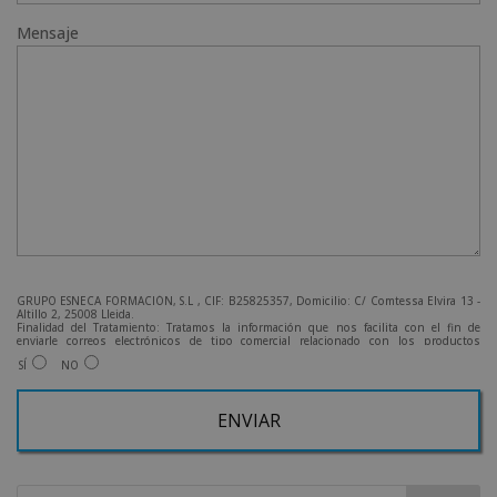
Mensaje
GRUPO ESNECA FORMACIÓN, S.L , CIF: B25825357, Domicilio: C/ Comtessa Elvira 13 -
Altillo 2, 25008 Lleida.
Finalidad del Tratamiento: Tratamos la información que nos facilita con el fin de
enviarle correos electrónicos de tipo comercial relacionado con los productos
ofrecidos y otros tipo de productos que fueran de su interés.
SÍ
NO
Legitimación del tratamiento: Consentimiento del interesado.
Derechos: Puede ejercitar sus derechos identificándose suficientemente, dirigiéndose
a la dirección admin@grupoesneca.com.
Para más información consulte nuestra Política de Privacidad.
Desea recibir información comercial (vía telefónica y/o email):
A
l