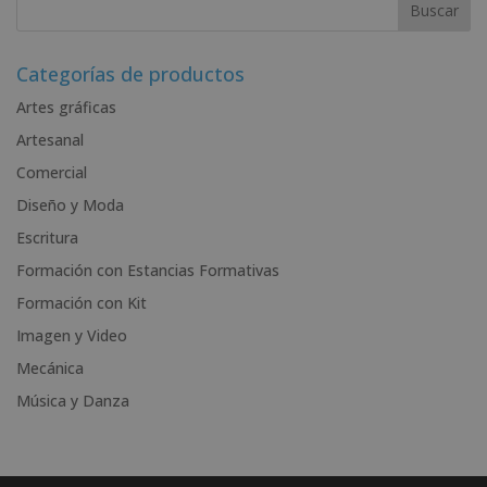
t
e
r
Categorías de productos
n
Artes gráficas
a
Artesanal
t
i
Comercial
v
Diseño y Moda
e
Escritura
:
Formación con Estancias Formativas
Formación con Kit
Imagen y Video
Mecánica
Música y Danza