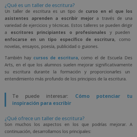
¿Qué es un taller de escritura?
Un
taller
de
esc
rit
ura
es
un
tip
o
de
curso en el que los
asistentes aprenden a escribir mejor
a
tra
v
és
de
un
a
varied
ad
de
e
j
erc
ic
ios
y
t
é
c
nic
as
.
Est
os
tal
le
res
se
p
ued
en
dir
ig
ir
a
escritores principiantes o profesional
es
y
p
ued
en
enfocarse en un tipo específico de escritura
,
com
o
novel
as
,
ens
ay
os
,
po
es
ía
,
public
idad
o
gu
ion
es
.
También hay
cursos de escritura
, como el de Escuela Des
Arts, en el que los alumnos suelen
me
j
or
ar
signific
at
iv
ament
e
su
esc
rit
ura
dur
ante
la formación
y
pro
por
c
ion
ar
les
un
ent
end
im
ient
o
m
ás
prof
undo
de
los
princip
ios
de
la
esc
rit
ura
.
Te puede interesar:
Cómo potenciar tu
inspiración para escribir
¿Qué ofrece un taller de escritura?
Son muchos los aspectos en los que podrías mejorar. A
continuación, desarrollamos los principales: