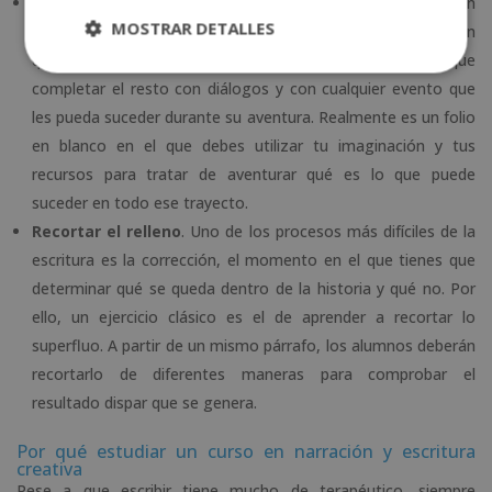
El viaje
. Un modelo clásico de historia que funciona muy bien
MOSTRAR DETALLES
para desarrollar una narración breve. Dos personajes tienen
que recorrer una distancia determinada. Tendrás que
completar el resto con diálogos y con cualquier evento que
les pueda suceder durante su aventura. Realmente es un folio
en blanco en el que debes utilizar tu imaginación y tus
recursos para tratar de aventurar qué es lo que puede
suceder en todo ese trayecto.
Recortar el relleno
. Uno de los procesos más difíciles de la
escritura es la corrección, el momento en el que tienes que
determinar qué se queda dentro de la historia y qué no. Por
ello, un ejercicio clásico es el de aprender a recortar lo
superfluo. A partir de un mismo párrafo, los alumnos deberán
recortarlo de diferentes maneras para comprobar el
resultado dispar que se genera.
Por qué estudiar un curso en narración y escritura
creativa
Pese a que escribir tiene mucho de terapéutico, siempre