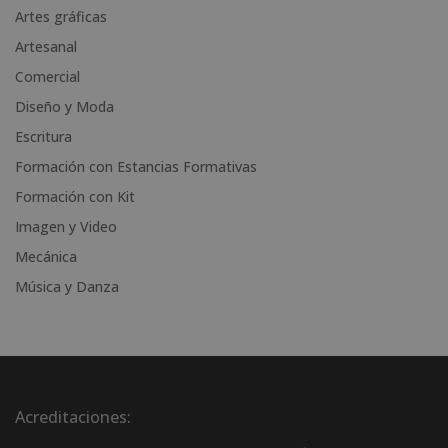
n
Artes gráficas
a
Artesanal
t
i
Comercial
v
Diseño y Moda
e
Escritura
:
Formación con Estancias Formativas
Formación con Kit
Imagen y Video
Mecánica
Música y Danza
Acreditaciones: