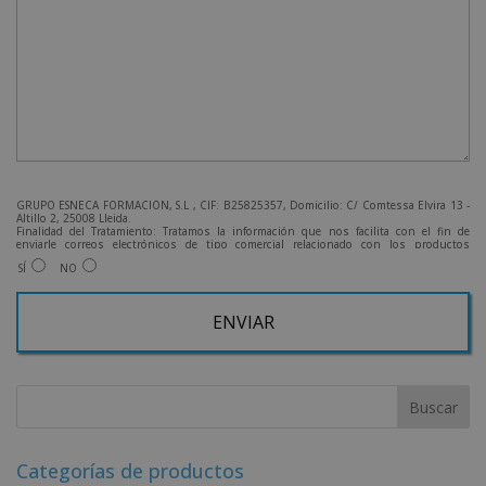
GRUPO ESNECA FORMACIÓN, S.L , CIF: B25825357, Domicilio: C/ Comtessa Elvira 13 -
Altillo 2, 25008 Lleida.
Finalidad del Tratamiento: Tratamos la información que nos facilita con el fin de
enviarle correos electrónicos de tipo comercial relacionado con los productos
ofrecidos y otros tipo de productos que fueran de su interés.
SÍ
NO
Legitimación del tratamiento: Consentimiento del interesado.
Derechos: Puede ejercitar sus derechos identificándose suficientemente, dirigiéndose
a la dirección admin@grupoesneca.com.
Para más información consulte nuestra Política de Privacidad.
Desea recibir información comercial (vía telefónica y/o email):
A
l
t
e
r
Categorías de productos