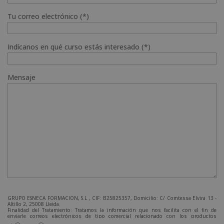
Tu correo electrónico (*)
Indícanos en qué curso estás interesado (*)
Mensaje
GRUPO ESNECA FORMACIÓN, S.L , CIF: B25825357, Domicilio: C/ Comtessa Elvira 13 -
Altillo 2, 25008 Lleida.
Finalidad del Tratamiento: Tratamos la información que nos facilita con el fin de
enviarle correos electrónicos de tipo comercial relacionado con los productos
ofrecidos y otros tipo de productos que fueran de su interés.